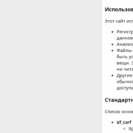
Использо
Этот сайт ис
Регист
данном
Анализ
Файлы 
быть у
вещи. 
ни чита
Другие
обычно
доступа
Стандарт
Список осно
xf_csrf
Х