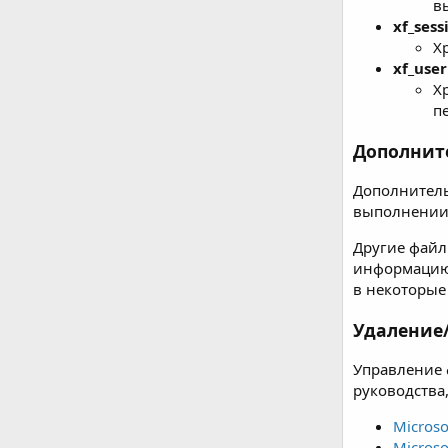
в
xf_sess
Х
xf_user
Х
п
Дополнит
Дополнитель
выполнении 
Другие файл
информацию,
в некоторые
Удаление
Управление 
руководства,
Microso
Microso