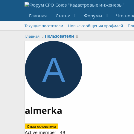
Главная
Статьи
Форумы
Что нов
Текущие посетители
Новые сообщения профилей
По
Главная
Пользователи
A
almerka
Отцы-основатели
Active member
·
49