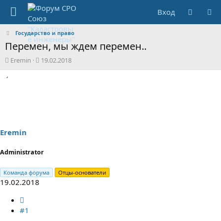
Вход
Государство и право
Перемен, мы ждем перемен..
А
Д
Eremin
19.02.2018
в
а
т
т
о
а
р
н
т
а
е
ч
м
а
ы
л
Eremin
а
Administrator
Команда форума
Отцы-основатели
19.02.2018
#1