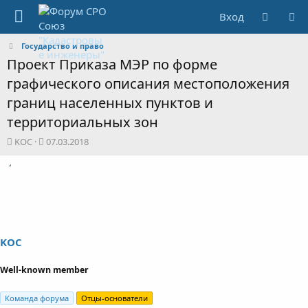
Вход
Государство и право
Проект Приказа МЭР по форме
графического описания местоположения
границ населенных пунктов и
территориальных зон
А
Д
KOC
07.03.2018
в
а
т
т
о
а
р
н
т
а
е
ч
м
а
ы
л
KOC
а
Well-known member
Команда форума
Отцы-основатели