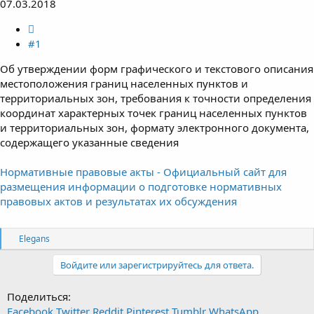
07.03.2018
#1
Об утверждении форм графического и текстового описания
местоположения границ населенных пунктов и
территориальных зон, требования к точности определения
координат характерных точек границ населенных пунктов
и территориальных зон, формату электронного документа,
содержащего указанные сведения
Нормативные правовые акты - Официальный сайт для
размещения информации о подготовке нормативных
правовых актов и результатах их обсуждения
R
Elegans
e
a
Войдите или зарегистрируйтесь для ответа.
c
t
i
Поделиться:
o
Facebook
Twitter
Reddit
Pinterest
Tumblr
WhatsApp