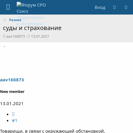
Вход
Разное
суды и страхование
А
Д
aav160873
13.01.2021
в
а
т
т
о
а
р
н
т
а
е
ч
м
а
ы
л
aav160873
а
New member
13.01.2021
#1
Товарищи, в связи с окружающей обстановкой,