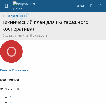
Вход
Вопросы по ТП
Технический план для ГК( гаражного
кооператива)
А
Д
Ольга Пивкина
09.12.2018
в
а
т
т
О
о
а
р
н
т
а
е
ч
м
а
ы
л
Ольга Пивкина
а
New member
09.12.2018
#1