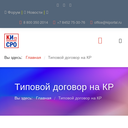
Форум
|
Новости
|
8 800 350 2014
+7 8452 75-30-76
office@kiportal.ru
Вы здесь:
Главная
Типовой договор на КР
/
Типовой договор на КР
Вы здесь:
Главная
Типовой договор на КР
/