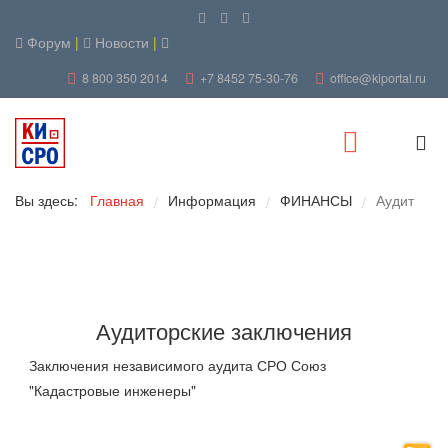
Форум
|
Новости
|
8 800 350 2014
+7 8452 75-30-76
office@kiportal.ru
Вы здесь:
Главная
Информация
ФИНАНСЫ
Аудит
/
/
/
Аудиторские заключения
Заключения независимого аудита СРО Союз
"Кадастровые инженеры"