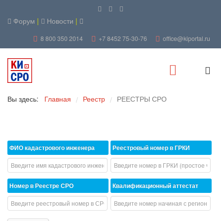
Форум
|
Новости
|
8 800 350 2014
+7 8452 75-30-76
office@kiportal.ru
Вы здесь:
Главная
Реестр
РЕЕСТРЫ СРО
/
/
ФИО кадастрового инженера
Реестровый номер в ГРКИ
Номер в Реестре СРО
Квалификационный аттестат