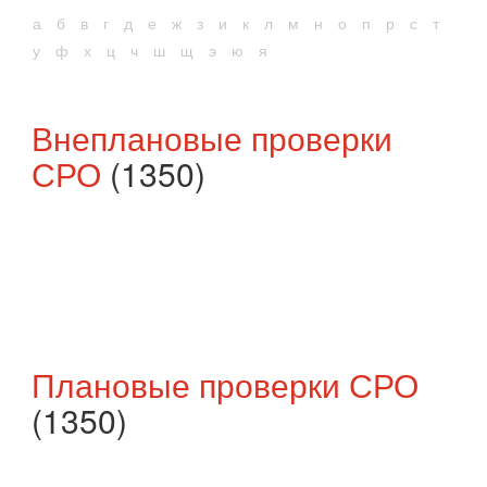
а
б
в
г
д
е
ж
з
и
к
л
м
н
о
п
р
с
т
у
ф
х
ц
ч
ш
щ
э
ю
я
Внеплановые проверки
СРО
(1350)
Плановые проверки СРО
(1350)