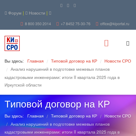
Форум
|
Новости
|
8 800 350 2014
+7 8452 75-30-76
office@kiportal.ru
Вы здесь:
Главная
Типовой договор на КР
Новости СРО
/
/
Анализ нарушений в подготовке межевых планов
/
кадастровыми инженерами: итоги II квартала 2025 года в
Иркутской области
Типовой договор на КР
Вы здесь:
Главная
Типовой договор на КР
Новости СРО
/
/
Анализ нарушений в подготовке межевых планов
/
кадастровыми инженерами: итоги II квартала 2025 года в