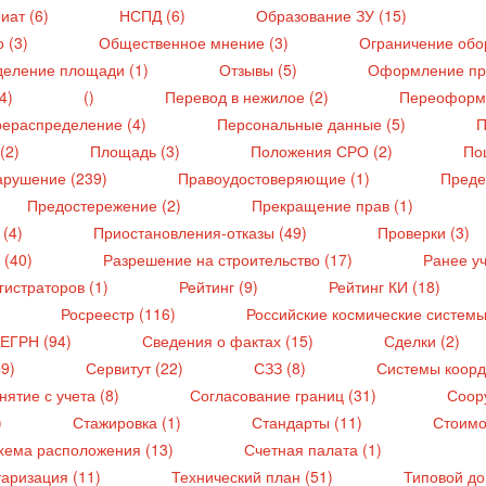
иат (6)
НСПД (6)
Образование ЗУ (15)
 (3)
Общественное мнение (3)
Ограничение обор
еление площади (1)
Отзывы (5)
Оформление пра
(4)
()
Перевод в нежилое (2)
Переоформ
ераспределение (4)
Персональные данные (5)
П
 (2)
Площадь (3)
Положения СРО (2)
По
арушение (239)
Правоудостоверяющие (1)
Преде
Предостережение (2)
Прекращение прав (1)
 (4)
Приостановления-отказы (49)
Проверки (3)
 (40)
Разрешение на строительство (17)
Ранее у
гистраторов (1)
Рейтинг (9)
Рейтинг КИ (18)
Росреестр (116)
Российские космические системы
 ЕГРН (94)
Сведения о фактах (15)
Сделки (2)
49)
Сервитут (22)
СЗЗ (8)
Системы коорд
нятие с учета (8)
Согласование границ (31)
Соор
)
Стажировка (1)
Стандарты (11)
Стоимо
хема расположения (13)
Счетная палата (1)
таризация (11)
Технический план (51)
Типовой до