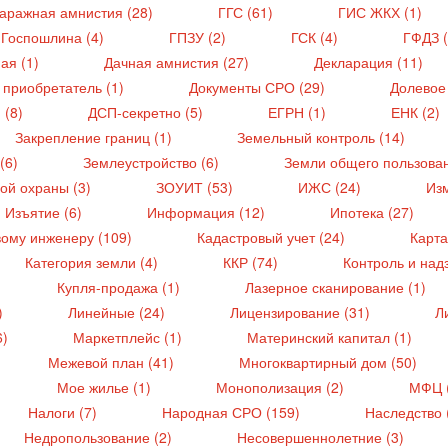
аражная амнистия (28)
ГГС (61)
ГИС ЖКХ (1)
Госпошлина (4)
ГПЗУ (2)
ГСК (4)
ГФДЗ (
ая (1)
Дачная амнистия (27)
Декларация (11)
 приобретатель (1)
Документы СРО (29)
Долевое
 (8)
ДСП-секретно (5)
ЕГРН (1)
ЕНК (2)
Закрепление границ (1)
Земельный контроль (14)
(6)
Землеустройство (6)
Земли общего пользован
ой охраны (3)
ЗОУИТ (53)
ИЖС (24)
Из
Изъятие (6)
Информация (12)
Ипотека (27)
вому инженеру (109)
Кадастровый учет (24)
Карта
Категория земли (4)
ККР (74)
Контроль и надз
Купля-продажа (1)
Лазерное сканирование (1)
)
Линейные (24)
Лицензирование (31)
Л
6)
Маркетплейс (1)
Материнский капитал (1)
Межевой план (41)
Многоквартирный дом (50)
Мое жилье (1)
Монополизация (2)
МФЦ 
Налоги (7)
Народная СРО (159)
Наследство 
Недропользование (2)
Несовершеннолетние (3)