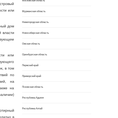
Московская область
астровый
ости или
Мурманская область
Нижегородская область
рный дом
й власти
Новосибирская область
твующем
Омская область
сти или
Оренбургская область
твующего
Пермский край
к, в том
твий по
Приморский край
вий, на
Псковская область
акже на
аличии)
Республика Адыгея
Республика Алтай
артирный
платно в