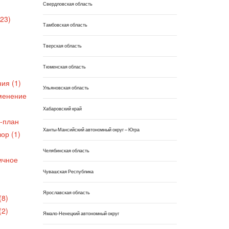
Свердловская область
23)
Тамбовская область
Тверская область
Тюменская область
ия (1)
Ульяновская область
менение
Хабаровский край
-план
Ханты-Мансийский автономный округ – Югра
ор (1)
Челябинская область
ичное
Чувашская Республика
Ярославская область
(8)
(2)
Ямало-Ненецкий автономный округ