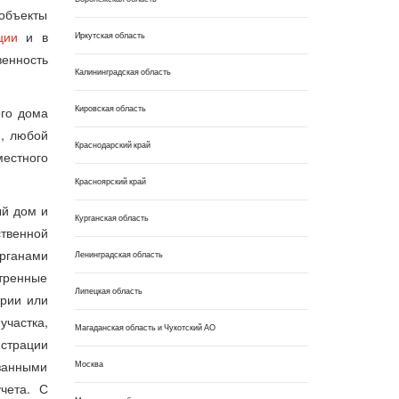
объекты
ции
и в
Иркутская область
венность
Калининградская область
Кировская область
ого дома
и
, любой
Краснодарский край
местного
Красноярский край
ый дом и
Курганская область
ственной
органами
Ленинградская область
отренные
Липецкая область
ории или
участка,
Магаданская область и Чукотский АО
истрации
занными
Москва
чета. С