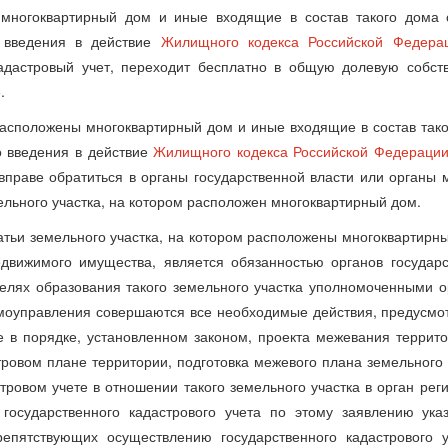
 многоквартирный дом и иные входящие в состав такого дома 
 введения в действие
Жилищного кодекса Российской Федера
адастровый учет, переходит бесплатно в общую долевую собст
.
 расположены многоквартирный дом и иные входящие в состав так
о введения в действие
Жилищного кодекса Российской Федераци
праве обратиться в органы государственной власти или органы 
льного участка, на котором расположен многоквартирный дом.
татьи земельного участка, на котором расположены многоквартирн
движимого имущества, является обязанностью органов государ
целях образования такого земельного участка уполномоченными 
амоуправления совершаются все необходимые действия, предусм
е в порядке, установленном законом, проекта межевания террит
ровом плане территории, подготовка межевого плана земельного 
ровом учете в отношении такого земельного участка в орган рег
 государственного кадастрового учета по этому заявлению ука
репятствующих осуществлению государственного кадастрового у