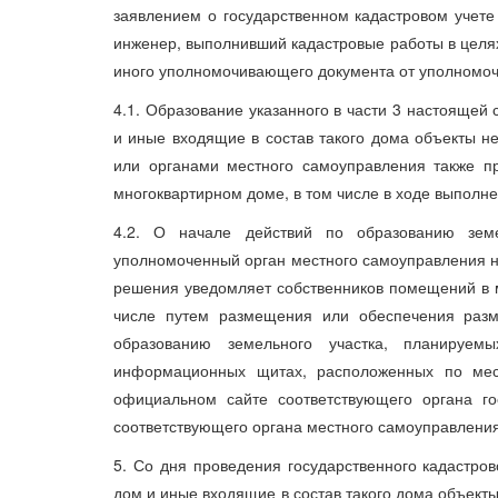
заявлением о государственном кадастровом учете
инженер, выполнивший кадастровые работы в целях
иного уполномочивающего документа от уполномоч
4.1. Образование указанного в части 3 настоящей
и иные входящие в состав такого дома объекты н
или органами местного самоуправления также п
многоквартирном доме, в том числе в ходе выполн
4.2. О начале действий по образованию земе
уполномоченный орган местного самоуправления н
решения уведомляет собственников помещений в м
числе путем размещения или обеспечения раз
образованию земельного участка, планируем
информационных щитах, расположенных по мест
официальном сайте соответствующего органа го
соответствующего органа местного самоуправлени
5. Со дня проведения государственного кадастро
дом и иные входящие в состав такого дома объект