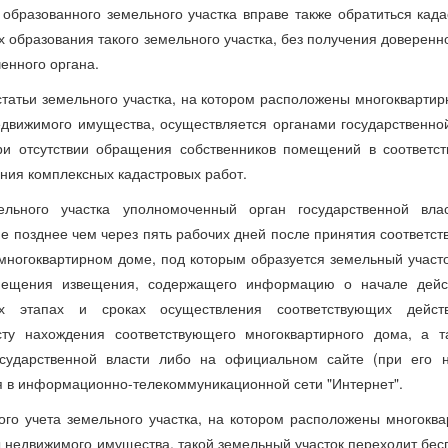
 образованного земельного участка вправе также обратиться кад
 образования такого земельного участка, без получения доверенн
енного органа.
 статьи земельного участка, на котором расположены многокварти
едвижимого имущества, осуществляется органами государственно
ри отсутствии обращения собственников помещений в соответс
ения комплексных кадастровых работ.
льного участка уполномоченный орган государственной вла
е позднее чем через пять рабочих дней после принятия соответс
ногоквартирном доме, под которым образуется земельный участо
мещения извещения, содержащего информацию о начале дейс
ых этапах и сроках осуществления соответствующих дейст
у нахождения соответствующего многоквартирного дома, а т
сударственной власти либо на официальном сайте (при его н
я в информационно-телекоммуникационной сети "Интернет".
вого учета земельного участка, на котором расположены многокв
ы недвижимого имущества, такой земельный участок переходит бес