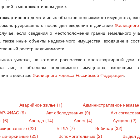
щений в многоквартирном доме.
огоквартирного дома и иных объектов недвижимого имущества, вх
 реконструированного после дня введения в действие
Жилищного 
 случае, если сведения о местоположении границ земельного уча
а также иные объекты недвижимого имущества, входящие в сост
ственный реестр недвижимости.
ьного участка, на котором расположен многоквартирный дом, 
тупа лиц к объектам недвижимого имущества, входящим в
ения в действие
Жилищного кодекса Российской Федерации
.
)
Аварийное жилье (1)
Административное наказан
ГАР-ФИАС (9)
Акт обследования (9)
Акт согласова
я (6)
Аренда (14)
Арест (4)
Аукцион (2)
окированные (23)
БПЛА (7)
Вебинар (32)
ные-архивные (23)
Вспомогательные (2)
Выдел д