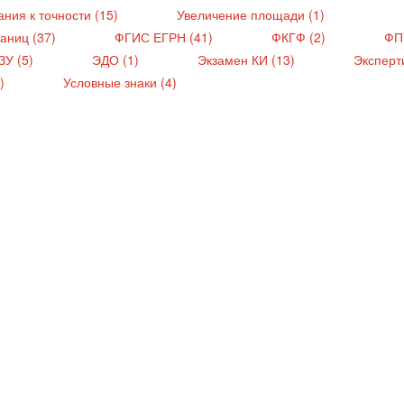
ния к точности (15)
Увеличение площади (1)
раниц (37)
ФГИС ЕГРН (41)
ФКГФ (2)
ФП
ЗУ (5)
ЭДО (1)
Экзамен КИ (13)
Эксперти
3)
Условные знаки (4)