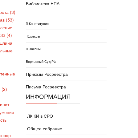
Библиотека НПА
ота (3)
в (53)
Конституция
ление
ЗЗ (4)
Кодексы
шлина
Законы
льные
Верховный Суд РФ
чтенные
Приказы Росреестра
Письма Росреестра
 (2)
ИНФОРМАЦИЯ
инат
ужение
ЛК КИ в СРО
сть
Общее собрание
говор