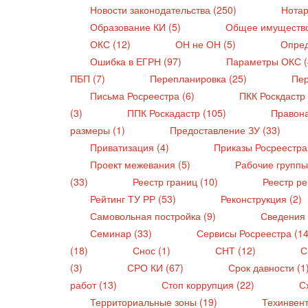
Новости законодательства (250)
Нотар
Образование КИ (5)
Общее имущество
ОКС (12)
ОН не ОН (5)
Опред
Ошибка в ЕГРН (97)
Параметры ОКС 
ПБП (7)
Перепланировка (25)
Пер
Письма Росреестра (6)
ПКК Роскдастр
(3)
ППК Роскадастр (105)
Правон
размеры (1)
Предоставление ЗУ (33)
Приватизация (4)
Приказы Росреестра
Проект межевания (5)
Рабочие группы
(33)
Реестр границ (10)
Реестр ре
Рейтинг ТУ РР (53)
Реконструкция (2)
Самовольная постройка (9)
Сведения
Семинар (33)
Сервисы Росреестра (1
(18)
Снос (1)
СНТ (12)
С
(3)
СРО КИ (67)
Срок давности (1
работ (13)
Стоп коррупция (22)
С
Территориальные зоны (19)
Техинвен