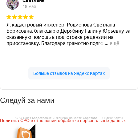
Следуй за нами
СРО Союз Кадастровые инженеры на карте Саратова — Яндекс.Карты
Политика СРО в отношении обработки персональных данных