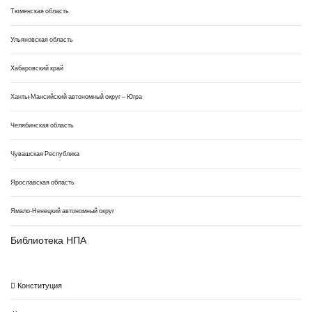
Тюменская область
Ульяновская область
Хабаровский край
Ханты-Мансийский автономный округ – Югра
Челябинская область
Чувашская Республика
Ярославская область
Ямало-Ненецкий автономный округ
Библиотека НПА
Конституция