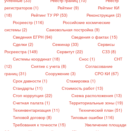
учтенные (33)
Реестр границ (10)
Реестр
регистраторов (1)
Рейтинг (9)
Рейтинг КИ
(18)
Рейтинг ТУ РР (53)
Реконструкция (2)
Росреестр (116)
Российские космические
системы (2)
Самовольная постройка (9)
Сведения ЕГРН (94)
Сведения о фактах (15)
Сделки (2)
Семинар (33)
Сервисы
Росреестра (149)
Сервитут (22)
СЗЗ (8)
Системы координат (18)
Снос (1)
СНТ
(12)
Снятие с учета (8)
Согласование
границ (31)
Сооружение (3)
СРО КИ (67)
Срок давности (1)
Стажировка (1)
Стандарты (11)
Стоимость работ (13)
Стоп коррупция (22)
Схема расположения (13)
Счетная палата (1)
Территориальные зоны (19)
Техинвентаризация (11)
Технический план (51)
Типовой договор (8)
Типовые ошибки (116)
Требования к точности (15)
Увеличение площади