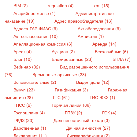
BIM (2)
regulation (4)
xml (15)
Аварийное жилье (1)
Административное
наказание (19)
Адрес правообладателя (16)
Адреса-ГАР-ФИАС (9)
Акт обследования (9)
Акт согласования (10)
Амнистия (1)
Апелляционная комиссия (6)
Аренда (14)
Арест (4)
Аукцион (2)
Бесхозяйные (6)
Блог (10)
Блокированные (23)
БПЛА (7)
Вебинар (32)
Вид разрешенного использования
(76)
Временные-архивные (23)
Вспомогательные (2)
Выдел доли (12)
Выкуп (23)
Газификация (3)
Гаражная
амнистия (28)
ГГС (61)
ГИС ЖКХ (1)
ГНСС (2)
Горячая линия (86)
Госпошлина (4)
ГПЗУ (2)
ГСК (4)
ГФДЗ (23)
Дальневосточный гектар (3)
Дарственная (1)
Дачная амнистия (27)
Декларация (11)
Дисквалификация (2)