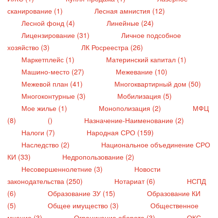
сканирование (1)
Лесная амнистия (12)
Лесной фонд (4)
Линейные (24)
Лицензирование (31)
Личное подсобное
хозяйство (3)
ЛК Росреестра (26)
Маркетплейс (1)
Материнский капитал (1)
Машино-место (27)
Межевание (10)
Межевой план (41)
Многоквартирный дом (50)
Многоконтурные (3)
Мобилизация (5)
Мое жилье (1)
Монополизация (2)
МФЦ
(8)
()
Назначение-Наименование (2)
Налоги (7)
Народная СРО (159)
Наследство (2)
Национальное объединение СРО
КИ (33)
Недропользование (2)
Несовершеннолетние (3)
Новости
законодательства (250)
Нотариат (6)
НСПД
(6)
Образование ЗУ (15)
Образование КИ
(5)
Общее имущество (3)
Общественное
мнение (3)
Ограничение оборота (3)
ОКС