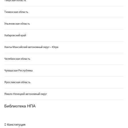
Тверская область
Тюменская область
Ульяновская область
Хабаровский край
Ханты-Мансийский автономный округ – Югра
Челябинская область
Чувашская Республика
Ярославская область
Ямало-Ненецкий автономный округ
Библиотека НПА
Конституция