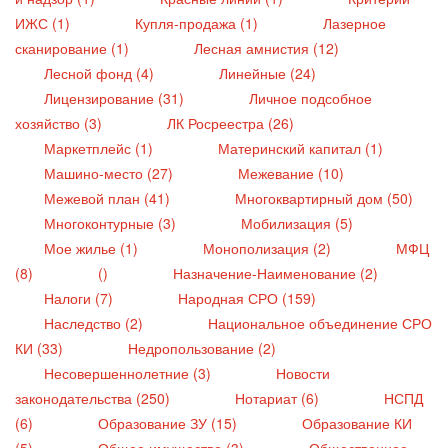
ИЖС (1)
Купля-продажа (1)
Лазерное
сканирование (1)
Лесная амнистия (12)
Лесной фонд (4)
Линейные (24)
Лицензирование (31)
Личное подсобное
хозяйство (3)
ЛК Росреестра (26)
Маркетплейс (1)
Материнский капитал (1)
Машино-место (27)
Межевание (10)
Межевой план (41)
Многоквартирный дом (50)
Многоконтурные (3)
Мобилизация (5)
Мое жилье (1)
Монополизация (2)
МФЦ
(8)
()
Назначение-Наименование (2)
Налоги (7)
Народная СРО (159)
Наследство (2)
Национальное объединение СРО
КИ (33)
Недропользование (2)
Несовершеннолетние (3)
Новости
законодательства (250)
Нотариат (6)
НСПД
(6)
Образование ЗУ (15)
Образование КИ
(5)
Общее имущество (3)
Общественное