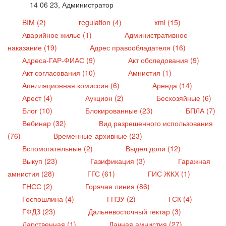
14 06 23, Администратор
BIM (2)
regulation (4)
xml (15)
Аварийное жилье (1)
Административное
наказание (19)
Адрес правообладателя (16)
Адреса-ГАР-ФИАС (9)
Акт обследования (9)
Акт согласования (10)
Амнистия (1)
Апелляционная комиссия (6)
Аренда (14)
Арест (4)
Аукцион (2)
Бесхозяйные (6)
Блог (10)
Блокированные (23)
БПЛА (7)
Вебинар (32)
Вид разрешенного использования
(76)
Временные-архивные (23)
Вспомогательные (2)
Выдел доли (12)
Выкуп (23)
Газификация (3)
Гаражная
амнистия (28)
ГГС (61)
ГИС ЖКХ (1)
ГНСС (2)
Горячая линия (86)
Госпошлина (4)
ГПЗУ (2)
ГСК (4)
ГФДЗ (23)
Дальневосточный гектар (3)
Дарственная (1)
Дачная амнистия (27)