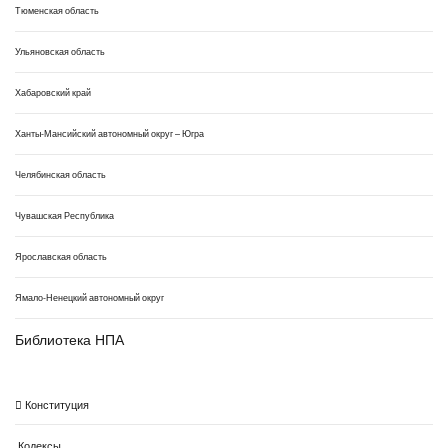
Тюменская область
Ульяновская область
Хабаровский край
Ханты-Мансийский автономный округ – Югра
Челябинская область
Чувашская Республика
Ярославская область
Ямало-Ненецкий автономный округ
Библиотека НПА
Конституция
Кодексы