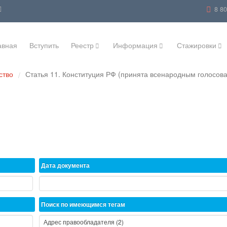
8 8
авная
Вступить
Реестр
Информация
Стажировки
ство
Статья 11. Конституция РФ (принята всенародным голосов
/
Дата документа
Поиск по имеющимся тегам