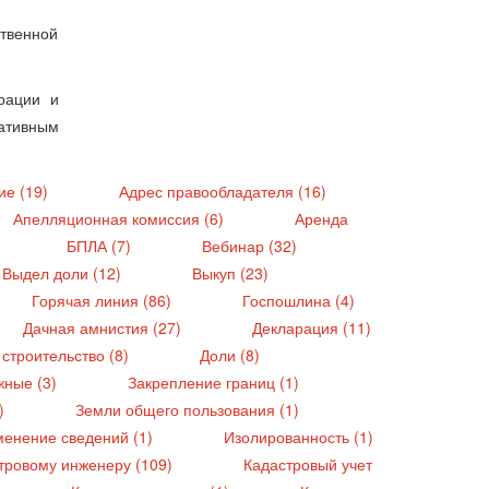
твенной
рации и
ативным
ие (19)
Адрес правообладателя (16)
Апелляционная комиссия (6)
Аренда
БПЛА (7)
Вебинар (32)
Выдел доли (12)
Выкуп (23)
Горячая линия (86)
Госпошлина (4)
Дачная амнистия (27)
Декларация (11)
строительство (8)
Доли (8)
жные (3)
Закрепление границ (1)
6)
Земли общего пользования (1)
менение сведений (1)
Изолированность (1)
тровому инженеру (109)
Кадастровый учет