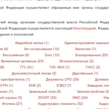
ской Федерации осуществляют образуемые ими органы государс
чий между органами государственной власти Российской Феде
ийской Федерации осуществляется настоящей
Конституцией
, Федер
едения и полномочий.
)
Аварийное жилье (1)
Административное наказан
ия (9)
Акт согласования (10)
Амнистия (1)
Бесхозяйные (6)
Блог (10)
Блокированные (23)
Временные-архивные (23)
Вспомогательные (2)
28)
ГГС (61)
ГИС ЖКХ (1)
ГНСС (2)
Дальневосточный гектар (3)
Дарственная (1)
 приобретатель (1)
Документы СРО (29)
Долевое 
ЕГРН (1)
ЕНК (2)
ЕЭКО (7)
Заведомо ло
алог (7)
Земельный спор (6)
Землеустройство (
ой охраны (3)
ЗОУИТ (53)
ИЖС (24)
Из
Ипотека (27)
Кадастровая стоимость (32)
Кадас