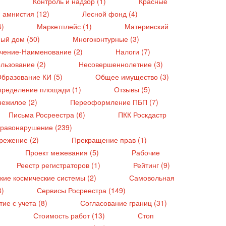
)
Контроль и надзор (1)
Красные
 амнистия (12)
Лесной фонд (4)
6)
Маркетплейс (1)
Материнский
ый дом (50)
Многоконтурные (3)
чение-Наименование (2)
Налоги (7)
льзование (2)
Несовершеннолетние (3)
бразование КИ (5)
Общее имущество (3)
ределение площади (1)
Отзывы (5)
нежилое (2)
Переоформление ПБП (7)
Письма Росреестра (6)
ПКК Роскдастр
равонарушение (239)
режение (2)
Прекращение прав (1)
Проект межевания (5)
Рабочие
Реестр регистраторов (1)
Рейтинг (9)
кие космические системы (2)
Самовольная
3)
Сервисы Росреестра (149)
тие с учета (8)
Согласование границ (31)
)
Стоимость работ (13)
Стоп