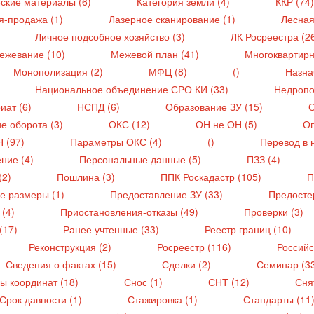
ские материалы (6)
Категория земли (4)
ККР (74
я-продажа (1)
Лазерное сканирование (1)
Лесная
Личное подсобное хозяйство (3)
ЛК Росреестра (2
ежевание (10)
Межевой план (41)
Многоквартирн
Монополизация (2)
МФЦ (8)
()
Назна
Национальное объединение СРО КИ (33)
Недропо
иат (6)
НСПД (6)
Образование ЗУ (15)
О
е оборота (3)
ОКС (12)
ОН не ОН (5)
Оп
Н (97)
Параметры ОКС (4)
()
Перевод в 
ние (4)
Персональные данные (5)
ПЗЗ (4)
(2)
Пошлина (3)
ППК Роскадастр (105)
П
е размеры (1)
Предоставление ЗУ (33)
Предосте
 (4)
Приостановления-отказы (49)
Проверки (3)
(17)
Ранее учтенные (33)
Реестр границ (10)
Реконструкция (2)
Росреестр (116)
Российс
Сведения о фактах (15)
Сделки (2)
Семинар (3
ы координат (18)
Снос (1)
СНТ (12)
Сня
Срок давности (1)
Стажировка (1)
Стандарты (11