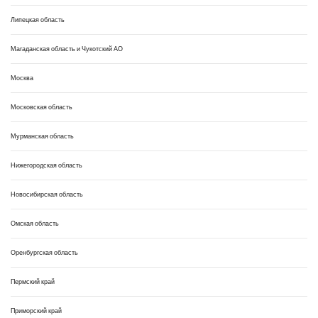
Липецкая область
Магаданская область и Чукотский АО
Москва
Московская область
Мурманская область
Нижегородская область
Новосибирская область
Омская область
Оренбургская область
Пермский край
Приморский край