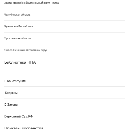
Ханты-Мансийский автономный округ – Югра
Челябинская область
Чувашская Республика
Ярославская область
Ямало-Ненецкий автономный округ
Библиотека НПА
Конституция
Кодексы
Законы
Верховный Суд РФ
Приказы Росреестра