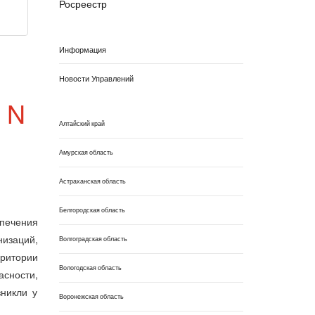
Росреестр
Информация
Новости Управлений
 N
Алтайский край
Амурская область
Астраханская область
Белгородская область
печения
изаций,
Волгоградская область
рритории
Вологодская область
асности,
зникли у
Воронежская область