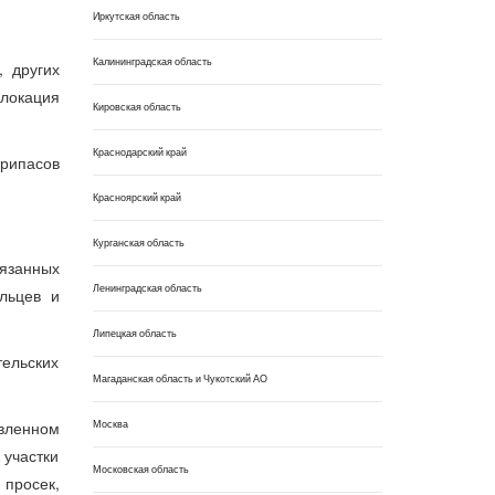
Иркутская область
Калининградская область
, других
слокация
Кировская область
Краснодарский край
рипасов
Красноярский край
Курганская область
вязанных
Ленинградская область
льцев и
Липецкая область
ельских
Магаданская область и Чукотский АО
Москва
вленном
 участки
Московская область
 просек,