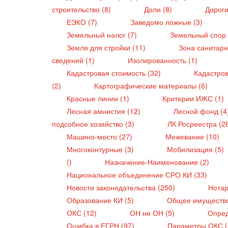
строительство (8)
Доли (8)
Дороги
ЕЭКО (7)
Заведомо ложные (3)
Земельный налог (7)
Земельный спор 
Земля для стройки (11)
Зона санитарн
сведений (1)
Изолированность (1)
Кадастровая стоимость (32)
Кадастро
(2)
Картографические материалы (6)
Красные линии (1)
Критерии ИЖС (1)
Лесная амнистия (12)
Лесной фонд (4
подсобное хозяйство (3)
ЛК Росреестра (2
Машино-место (27)
Межевание (10)
Многоконтурные (3)
Мобилизация (5)
()
Назначение-Наименование (2)
Национальное объединение СРО КИ (33)
Новости законодательства (250)
Нотар
Образование КИ (5)
Общее имущество
ОКС (12)
ОН не ОН (5)
Опред
Ошибка в ЕГРН (97)
Параметры ОКС 