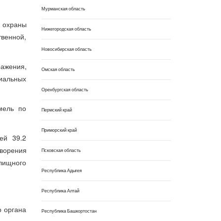
Мурманская область
 охраны
Нижегородская область
венной,
Новосибирская область
ажения,
Омская область
риальных
Оренбургская область
мель по
Пермский край
Приморский край
ей 39.2
ворения
Псковская область
лищного
Республика Адыгея
Республика Алтай
о органа
Республика Башкортостан