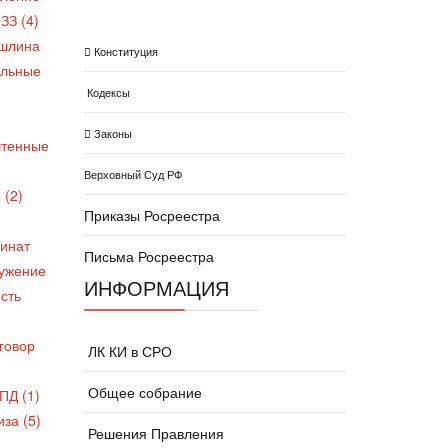
ЗЗ (4)
шлина
Конституция
льные
Кодексы
Законы
чтенные
Верховный Суд РФ
 (2)
Приказы Росреестра
инат
Письма Росреестра
ужение
ИНФОРМАЦИЯ
сть
говор
ЛК КИ в СРО
Общее собрание
ПД (1)
за (5)
Решения Правления