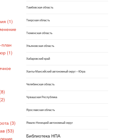
Тамбовская область
Тверская область
ия (1)
менение
Тюменская область
-план
Ульяновская область
ор (1)
Хабаровский край
ичное
Ханты-Мансийский автономный округ – Югра
Челябинская область
(8)
Чувашская Республика
(2)
Ярославская область
ота (3)
Ямало-Ненецкий автономный округ
в (53)
Библиотека НПА
ление