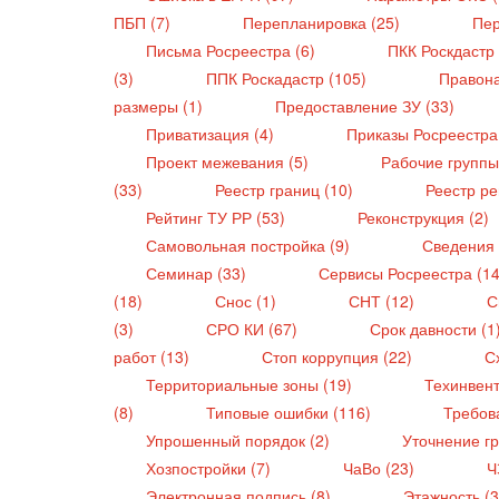
ПБП (7)
Перепланировка (25)
Пер
Письма Росреестра (6)
ПКК Роскдастр
(3)
ППК Роскадастр (105)
Правон
размеры (1)
Предоставление ЗУ (33)
Приватизация (4)
Приказы Росреестра
Проект межевания (5)
Рабочие группы
(33)
Реестр границ (10)
Реестр ре
Рейтинг ТУ РР (53)
Реконструкция (2)
Самовольная постройка (9)
Сведения
Семинар (33)
Сервисы Росреестра (1
(18)
Снос (1)
СНТ (12)
С
(3)
СРО КИ (67)
Срок давности (1
работ (13)
Стоп коррупция (22)
С
Территориальные зоны (19)
Техинвен
(8)
Типовые ошибки (116)
Требова
Упрошенный порядок (2)
Уточнение г
Хозпостройки (7)
ЧаВо (23)
Ч
Электронная подпись (8)
Этажность (