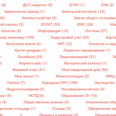
 (8)
ДСП-секретно (5)
ЕГРН (1)
ЕНК (2)
Закрепление границ (1)
Земельный контроль (14)
(6)
Землеустройство (6)
Земли общего пользован
ой охраны (3)
ЗОУИТ (53)
ИЖС (24)
Из
Изъятие (6)
Информация (12)
Ипотека (27)
вому инженеру (109)
Кадастровый учет (24)
Карта
Категория земли (4)
ККР (74)
Контроль и надз
Купля-продажа (1)
Лазерное сканирование (1)
)
Линейные (24)
Лицензирование (31)
Л
6)
Маркетплейс (1)
Материнский капитал (1)
Межевой план (41)
Многоквартирный дом (50)
Мое жилье (1)
Монополизация (2)
МФЦ 
Налоги (7)
Народная СРО (159)
Наследство 
Недропользование (2)
Несовершеннолетние (3)
иат (6)
НСПД (6)
Образование ЗУ (15)
 (3)
Общественное мнение (3)
Ограничение обор
еление площади (1)
Отзывы (5)
Оформление пра
(4)
()
Перевод в нежилое (2)
Переоформ