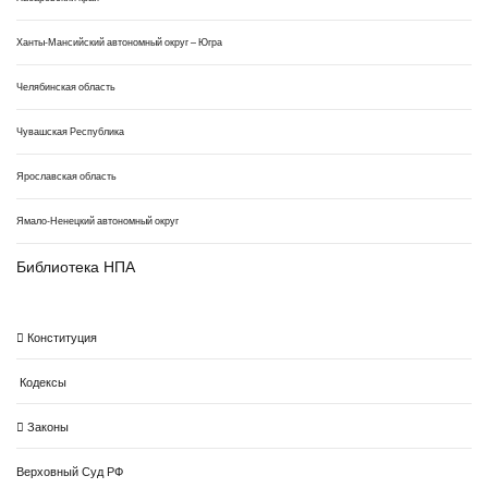
Ханты-Мансийский автономный округ – Югра
Челябинская область
Чувашская Республика
Ярославская область
Ямало-Ненецкий автономный округ
Библиотека НПА
Конституция
Кодексы
Законы
Верховный Суд РФ