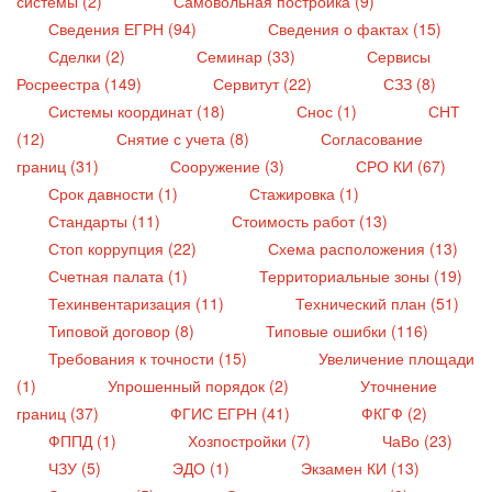
системы (2)
Самовольная постройка (9)
Сведения ЕГРН (94)
Сведения о фактах (15)
Сделки (2)
Семинар (33)
Сервисы
Росреестра (149)
Сервитут (22)
СЗЗ (8)
Системы координат (18)
Снос (1)
СНТ
(12)
Снятие с учета (8)
Согласование
границ (31)
Сооружение (3)
СРО КИ (67)
Срок давности (1)
Стажировка (1)
Стандарты (11)
Стоимость работ (13)
Стоп коррупция (22)
Схема расположения (13)
Счетная палата (1)
Территориальные зоны (19)
Техинвентаризация (11)
Технический план (51)
Типовой договор (8)
Типовые ошибки (116)
Требования к точности (15)
Увеличение площади
(1)
Упрошенный порядок (2)
Уточнение
границ (37)
ФГИС ЕГРН (41)
ФКГФ (2)
ФППД (1)
Хозпостройки (7)
ЧаВо (23)
ЧЗУ (5)
ЭДО (1)
Экзамен КИ (13)