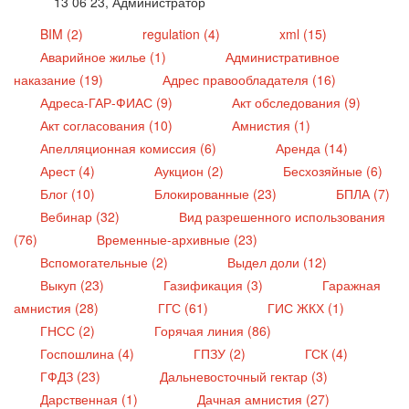
13 06 23, Администратор
BIM (2)
regulation (4)
xml (15)
Аварийное жилье (1)
Административное
наказание (19)
Адрес правообладателя (16)
Адреса-ГАР-ФИАС (9)
Акт обследования (9)
Акт согласования (10)
Амнистия (1)
Апелляционная комиссия (6)
Аренда (14)
Арест (4)
Аукцион (2)
Бесхозяйные (6)
Блог (10)
Блокированные (23)
БПЛА (7)
Вебинар (32)
Вид разрешенного использования
(76)
Временные-архивные (23)
Вспомогательные (2)
Выдел доли (12)
Выкуп (23)
Газификация (3)
Гаражная
амнистия (28)
ГГС (61)
ГИС ЖКХ (1)
ГНСС (2)
Горячая линия (86)
Госпошлина (4)
ГПЗУ (2)
ГСК (4)
ГФДЗ (23)
Дальневосточный гектар (3)
Дарственная (1)
Дачная амнистия (27)