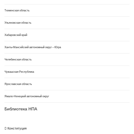
Тюменская область
Ульяновская область
Хабаровский край
Ханты-Мансийский автономный округ – Югра
Челябинская область
Чувашская Республика
Ярославская область
Ямало-Ненецкий автономный округ
Библиотека НПА
Конституция