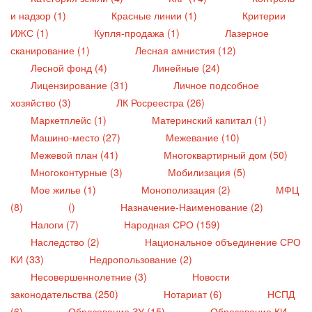
и надзор (1)
Красные линии (1)
Критерии
ИЖС (1)
Купля-продажа (1)
Лазерное
сканирование (1)
Лесная амнистия (12)
Лесной фонд (4)
Линейные (24)
Лицензирование (31)
Личное подсобное
хозяйство (3)
ЛК Росреестра (26)
Маркетплейс (1)
Материнский капитал (1)
Машино-место (27)
Межевание (10)
Межевой план (41)
Многоквартирный дом (50)
Многоконтурные (3)
Мобилизация (5)
Мое жилье (1)
Монополизация (2)
МФЦ
(8)
()
Назначение-Наименование (2)
Налоги (7)
Народная СРО (159)
Наследство (2)
Национальное объединение СРО
КИ (33)
Недропользование (2)
Несовершеннолетние (3)
Новости
законодательства (250)
Нотариат (6)
НСПД
(6)
Образование ЗУ (15)
Образование КИ