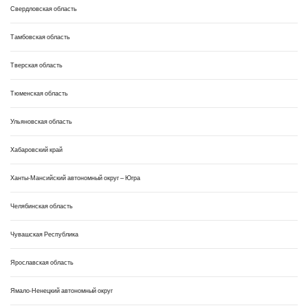
Свердловская область
Тамбовская область
Тверская область
Тюменская область
Ульяновская область
Хабаровский край
Ханты-Мансийский автономный округ – Югра
Челябинская область
Чувашская Республика
Ярославская область
Ямало-Ненецкий автономный округ