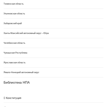
Тюменская область
Ульяновская область
Хабаровский край
Ханты-Мансийский автономный округ – Югра
Челябинская область
Чувашская Республика
Ярославская область
Ямало-Ненецкий автономный округ
Библиотека НПА
Конституция