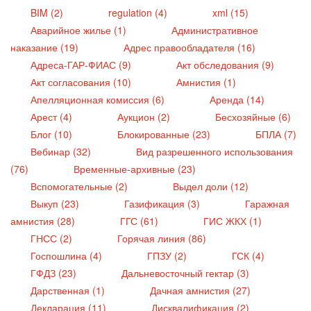
BIM (2)
regulation (4)
xml (15)
Аварийное жилье (1)
Административное
наказание (19)
Адрес правообладателя (16)
Адреса-ГАР-ФИАС (9)
Акт обследования (9)
Акт согласования (10)
Амнистия (1)
Апелляционная комиссия (6)
Аренда (14)
Арест (4)
Аукцион (2)
Бесхозяйные (6)
Блог (10)
Блокированные (23)
БПЛА (7)
Вебинар (32)
Вид разрешенного использования
(76)
Временные-архивные (23)
Вспомогательные (2)
Выдел доли (12)
Выкуп (23)
Газификация (3)
Гаражная
амнистия (28)
ГГС (61)
ГИС ЖКХ (1)
ГНСС (2)
Горячая линия (86)
Госпошлина (4)
ГПЗУ (2)
ГСК (4)
ГФДЗ (23)
Дальневосточный гектар (3)
Дарственная (1)
Дачная амнистия (27)
Декларация (11)
Дисквалификация (2)