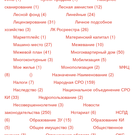
сканирование (1)
Лесная амнистия (12)
Лесной фонд (4)
Линейные (24)
Лицензирование (31)
Личное подсобное
хозяйство (3)
ЛК Росреестра (26)
Маркетплейс (1)
Материнский капитал (1)
Машино-место (27)
Межевание (10)
Межевой план (41)
Многоквартирный дом (50)
Многоконтурные (3)
Мобилизация (5)
Мое жилье (1)
Монополизация (2)
МФЦ
(8)
()
Назначение-Наименование (2)
Налоги (7)
Народная СРО (159)
Наследство (2)
Национальное объединение СРО
КИ (33)
Недропользование (2)
Несовершеннолетние (3)
Новости
законодательства (250)
Нотариат (6)
НСПД
(6)
Образование ЗУ (15)
Образование КИ
(5)
Общее имущество (3)
Общественное
мнение (3)
Ограничение оборота (3)
ОКС