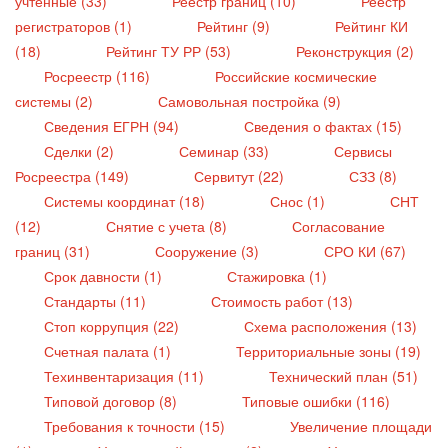
учтенные (33)
Реестр границ (10)
Реестр
регистраторов (1)
Рейтинг (9)
Рейтинг КИ
(18)
Рейтинг ТУ РР (53)
Реконструкция (2)
Росреестр (116)
Российские космические
системы (2)
Самовольная постройка (9)
Сведения ЕГРН (94)
Сведения о фактах (15)
Сделки (2)
Семинар (33)
Сервисы
Росреестра (149)
Сервитут (22)
СЗЗ (8)
Системы координат (18)
Снос (1)
СНТ
(12)
Снятие с учета (8)
Согласование
границ (31)
Сооружение (3)
СРО КИ (67)
Срок давности (1)
Стажировка (1)
Стандарты (11)
Стоимость работ (13)
Стоп коррупция (22)
Схема расположения (13)
Счетная палата (1)
Территориальные зоны (19)
Техинвентаризация (11)
Технический план (51)
Типовой договор (8)
Типовые ошибки (116)
Требования к точности (15)
Увеличение площади