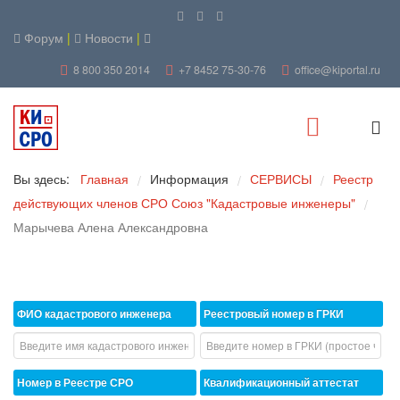
Форум
|
Новости
|
8 800 350 2014
+7 8452 75-30-76
office@kiportal.ru
Вы здесь:
Главная
Информация
СЕРВИСЫ
Реестр
/
/
/
действующих членов СРО Союз "Кадастровые инженеры"
/
Марычева Алена Александровна
ФИО кадастрового инженера
Реестровый номер в ГРКИ
Номер в Реестре СРО
Квалификационный аттестат