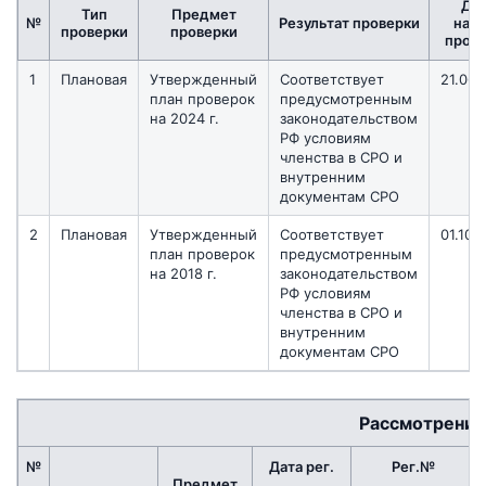
Да
Тип
Предмет
№
Результат проверки
нача
проверки
проверки
пров
1
Плановая
Утвержденный
Соответствует
21.06.
план проверок
предусмотренным
на 2024 г.
законодательством
РФ условиям
членства в СРО и
внутренним
документам СРО
2
Плановая
Утвержденный
Соответствует
01.10.
план проверок
предусмотренным
на 2018 г.
законодательством
РФ условиям
членства в СРО и
внутренним
документам СРО
Рассмотрение
№
Дата рег.
Рег.№
Предмет