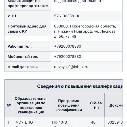
Квалификация по
Кадастровая деятельность
профпереподготовке
ИНН
526106338100
Почтовый адрес для
603803, Нижегородская область,
связи с КИ
г. Нижний Новгород, ул. Лескова,
д. 56, кв. 48
Рабочий тел.
+79200078380
Мобильный тел.
+79200078380
e-mail для связи
novaya-9@inbox.ru
Сведения о повышения квалификации
Образовательная
Программа
организация по
Объём
№
повышения
Докумен
повышению
(ч)
квалификации
квалификации
1
ЧОУ ДПО
ПК-40-3
40
00259100