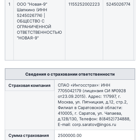
1
ООО "Новая-9"
1155252002223
5245026774
2
Шапкино (ИНН
5245026774) |
ОБЩЕСТВО С
ОГРАНИЧЕННОЙ
ОТВЕТСТВЕННОСТЬЮ
"НОВАЯ-9"
Сведения о страховании ответственности
СПАО «Ингосстрах»: ИНН
Страховая компания
7705042179 (лицензия СИ №0928
от23.09.2015). Адрес: 117997, г.
Москва, ул. Пятницкая, д.12, стр.2,
Филиал в Саратовской области:
410005, г. Саратов, ул. Чапаева,
д.128/130, Телефон: 8(8452)734888,
E-mail: corp.saratov@ingos.ru
Сумма страхования
2500000.00