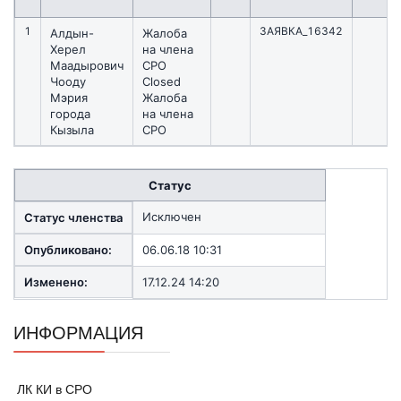
1
ЗАЯВКА_16342
Алдын-
Жалоба
Херел
на члена
Маадырович
СРО
Чооду
Closed
Мэрия
Жалоба
города
на члена
Кызыла
СРО
Статус
Исключен
Статус членства
Опубликовано:
06.06.18 10:31
Изменено:
17.12.24 14:20
ИНФОРМАЦИЯ
ЛК КИ в СРО