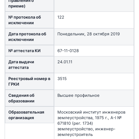
Правления о
приеме)
№ протокола об
122
исключении
Дата протокола об
Понедельник, 28 октября 2019
исключении
№ аттестата КИ
67-11-0128
Дата выдачи
24.01.11
аттестата
Реестровый номер в
3515
ГРКИ
Сведения об
Высшее профильное
образовании
Образовательная
Московский институт инженеров
организация
землеустройства, 1975 г., А-I №
671810 (рег. 1734)
землеустройство, инженер-
землеустроитель