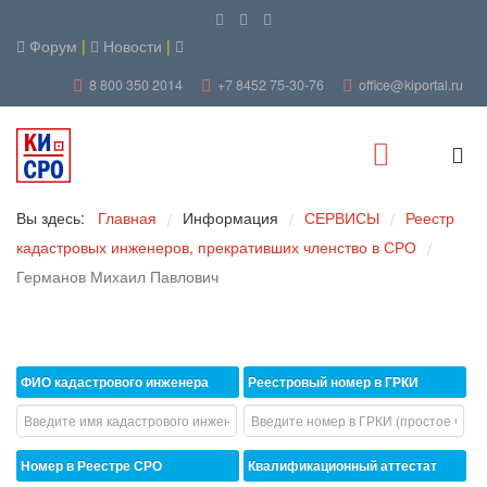
Форум
|
Новости
|
8 800 350 2014
+7 8452 75-30-76
office@kiportal.ru
Вы здесь:
Главная
Информация
СЕРВИСЫ
Реестр
/
/
/
кадастровых инженеров, прекративших членство в СРО
/
Германов Михаил Павлович
ФИО кадастрового инженера
Реестровый номер в ГРКИ
Номер в Реестре СРО
Квалификационный аттестат