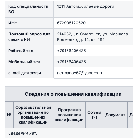
Код специальности
1211 Автомобильные дороги
ВО
ИНН
672905120620
Почтовый адрес для
214032, , г. Смоленск, ул. Маршала
связи с КИ
Еременко, д. 14, кв. 165
Рабочий тел.
+79156406435
Мобильный тел.
+79156406435
e-mail для связи
germanov67@yandex.ru
Сведения о повышения квалификации
Образовательная
Программа
организация по
Объём
№
повышения
Документ
Дат
повышению
(ч)
квалификации
квалификации
Сведений нет.