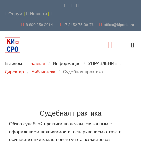
Форум
|
Новости
|
8 800 350 2014
+7 8452 75-30-76
office@kiportal.ru
Вы здесь:
Главная
Информация
УПРАВЛЕНИЕ
/
/
/
Директор
Библиотека
Судебная практика
/
/
Судебная практика
Обзор судебной практики по делам, связанным с
оформлением недвижимости, оспариванием отказа в
осуществлении кадастрового учета, кадастровой