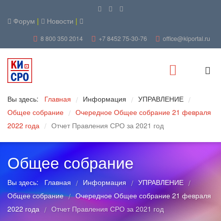
Форум
|
Новости
|
8 800 350 2014
+7 8452 75-30-76
office@kiportal.ru
Вы здесь:
Главная
Информация
УПРАВЛЕНИЕ
/
/
/
Общее собрание
Очередное Общее собрание 21 февраля
/
2022 года
Отчет Правления СРО за 2021 год
/
Общее собрание
Вы здесь:
Главная
Информация
УПРАВЛЕНИЕ
/
/
/
Общее собрание
Очередное Общее собрание 21 февраля
/
2022 года
Отчет Правления СРО за 2021 год
/