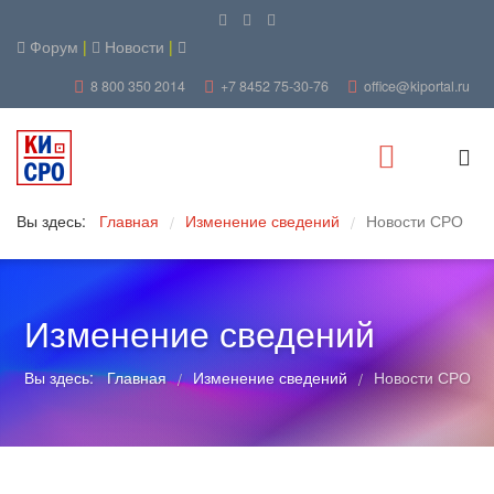
Форум
|
Новости
|
8 800 350 2014
+7 8452 75-30-76
office@kiportal.ru
Вы здесь:
Главная
Изменение сведений
Новости СРО
/
/
Изменение сведений
Вы здесь:
Главная
Изменение сведений
Новости СРО
/
/