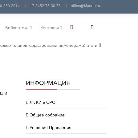
00 350 2014
+7 8452 75-30-76
office@kiportal.ru
Библиотека
Контакты
жевых планов кадастровыми инженерами: итоги II
ИНФОРМАЦИЯ
а и
ЛК КИ в СРО
Общее собрание
Решения Правления