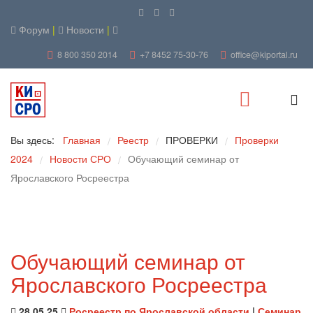
Форум
|
Новости
|
8 800 350 2014
+7 8452 75-30-76
office@kiportal.ru
Вы здесь:
Главная
Реестр
ПРОВЕРКИ
Проверки
/
/
/
2024
Новости СРО
Обучающий семинар от
/
/
Ярославского Росреестра
Обучающий семинар от
Ярославского Росреестра
28.05.25
Росреестр по Ярославской области
|
Семинар