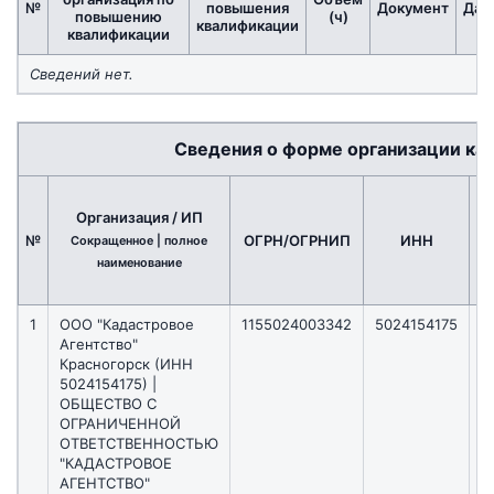
№
повышения
Документ
Дат
повышению
(ч)
квалификации
квалификации
Сведений нет.
Сведения о форме организации ка
Организация / ИП
№
ОГРН/ОГРНИП
ИНН
Сокращенное | полное
ре
наименование
1
ООО "Кадастровое
1155024003342
5024154175
0
Агентство"
Красногорск (ИНН
5024154175) |
ОБЩЕСТВО С
ОГРАНИЧЕННОЙ
ОТВЕТСТВЕННОСТЬЮ
"КАДАСТРОВОЕ
АГЕНТСТВО"