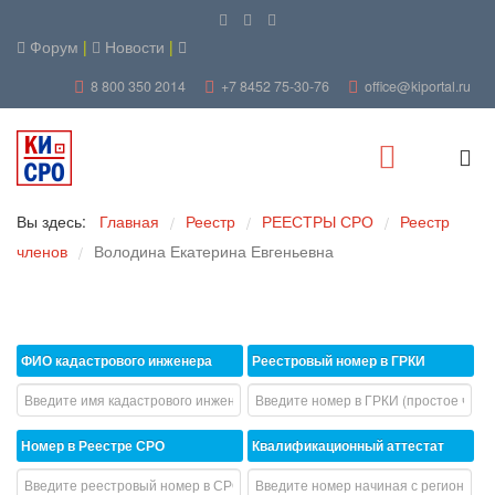
Форум
|
Новости
|
8 800 350 2014
+7 8452 75-30-76
office@kiportal.ru
Вы здесь:
Главная
Реестр
РЕЕСТРЫ СРО
Реестр
/
/
/
членов
Володина Екатерина Евгеньевна
/
ФИО кадастрового инженера
Реестровый номер в ГРКИ
Номер в Реестре СРО
Квалификационный аттестат