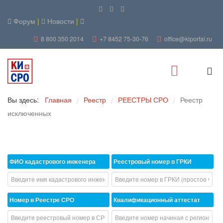
Форум
|
Новости
|
8 800 350 2014
+7 8452 75-30-76
office@kiportal.ru
Вы здесь:
Главная
Реестр
РЕЕСТРЫ СРО
Реестр
/
/
/
исключенных
ФИО кадастрового инженера
Реестровый номер в ГРКИ
Номер в Реестре СРО
Квалификационный аттестат