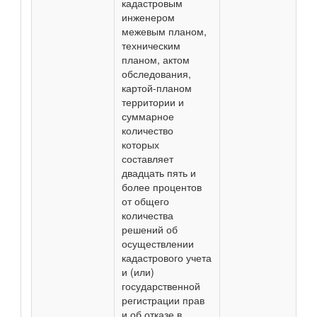
кадастровым
инженером
межевым планом,
техническим
планом, актом
обследования,
картой-планом
территории и
суммарное
количество
которых
составляет
двадцать пять и
более процентов
от общего
количества
решений об
осуществлении
кадастрового учета
и (или)
государственной
регистрации прав
и об отказе в