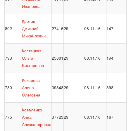
Ивановна
Кротов
802
Дмитрий
27416
29
08.11.16
147
Михайлович
Костецкая
793
Ольга
25881
29
08.11.16
194
Викторовна
Кокорева
780
Алена
39348
29
08.11.16
398
Олеговна
Коваленко
775
Анна
37723
29
08.11.16
167
Александровна