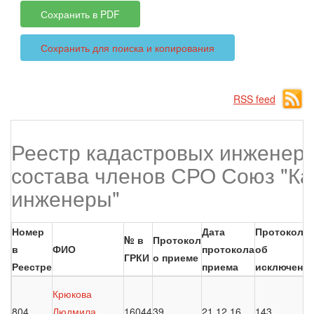
Сохранить в PDF
Сохранить для поиска и копирования
RSS feed
Реестр кадастровых инженеро
состава членов СРО Союз "К
инженеры"
Номер
Дата
Протокол
№ в
Протокол
в
ФИО
протокола
об
ГРКИ
о приеме
Реестре
приема
исключени
Крюкова
804
Людмила
16044
39
21.12.16
143