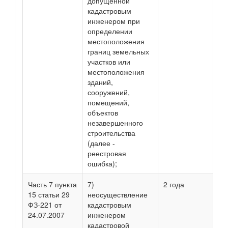
допущенной
кадастровым
инженером при
определении
местоположения
границ земельных
участков или
местоположения
зданий,
сооружений,
помещений,
объектов
незавершенного
строительства
(далее -
реестровая
ошибка);
Часть 7 пункта
7)
2 года
15 статьи 29
неосуществление
ФЗ-221 от
кадастровым
24.07.2007
инженером
кадастровой