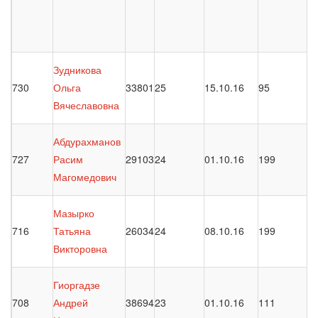
Зудникова
730
Ольга
33801
25
15.10.16
95
Вячеславовна
Абдурахманов
727
Расим
29103
24
01.10.16
199
Магомедович
Мазырко
716
Татьяна
26034
24
08.10.16
199
Викторовна
Гиоргадзе
708
Андрей
38694
23
01.10.16
111