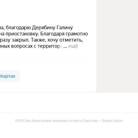
СРО Союз Кадастровые инженеры на карте Саратова — Яндекс.Карты