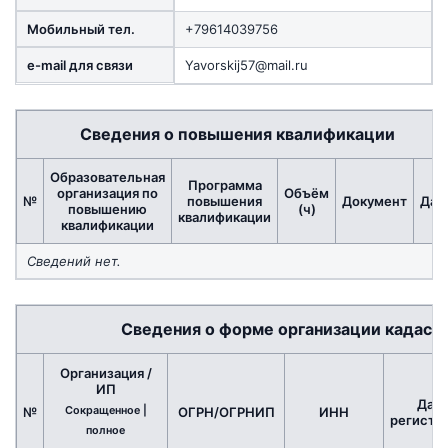
Мобильный тел.
+79614039756
e-mail для связи
Yavorskij57@mail.ru
Сведения о повышения квалификации
Образовательная
Программа
организация по
Объём
№
повышения
Документ
Дат
повышению
(ч)
квалификации
квалификации
Сведений нет.
Сведения о форме организации кадаст
Организация /
ИП
Дата
Сокращенное |
№
ОГРН/ОГРНИП
ИНН
регистр
полное