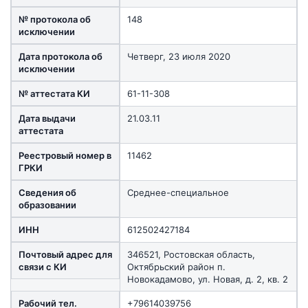
№ протокола об
148
исключении
Дата протокола об
Четверг, 23 июля 2020
исключении
№ аттестата КИ
61-11-308
Дата выдачи
21.03.11
аттестата
Реестровый номер в
11462
ГРКИ
Сведения об
Среднее-специальное
образовании
ИНН
612502427184
Почтовый адрес для
346521, Ростовская область,
связи с КИ
Октябрьский район п.
Новокадамово, ул. Новая, д. 2, кв. 2
Рабочий тел.
+79614039756