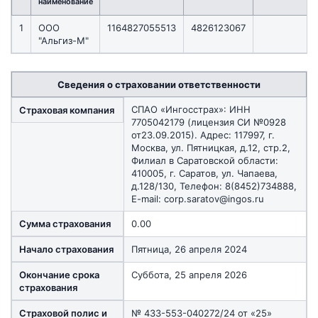
наименование
1
ООО
1164827055513
4826123067
"Альгиз-М"
Сведения о страховании ответственности
СПАО «Ингосстрах»: ИНН
Страховая компания
7705042179 (лицензия СИ №0928
от23.09.2015). Адрес: 117997, г.
Москва, ул. Пятницкая, д.12, стр.2,
Филиал в Саратовской области:
410005, г. Саратов, ул. Чапаева,
д.128/130, Телефон: 8(8452)734888,
E-mail: corp.saratov@ingos.ru
Сумма страхования
0.00
Начало страхования
Пятница, 26 апреля 2024
Окончание срока
Суббота, 25 апреля 2026
страхования
Страховой полис и
№ 433-553-040272/24 от «25»