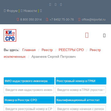
Форум
|
Новости
|
8 800 350 2014
+7 8452 75-30-76
office@kiportal.ru
Вы здесь:
Главная
Реестр
РЕЕСТРЫ СРО
Реестр
/
/
/
исключенных
Аракчеев Сергей Петрович
/
ФИО кадастрового инженера
Реестровый номер в ГРКИ
Номер в Реестре СРО
Квалификационный аттестат