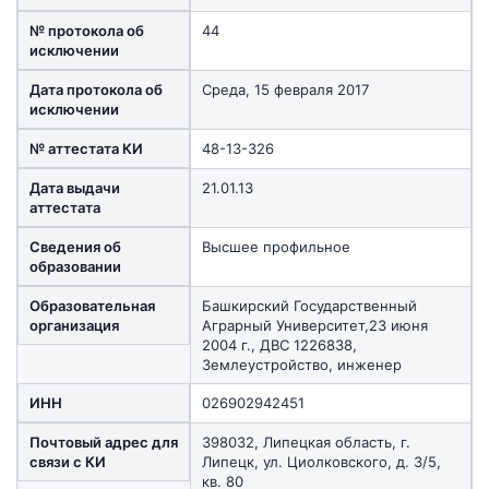
№ протокола об
44
исключении
Дата протокола об
Среда, 15 февраля 2017
исключении
№ аттестата КИ
48-13-326
Дата выдачи
21.01.13
аттестата
Сведения об
Высшее профильное
образовании
Образовательная
Башкирский Государственный
организация
Аграрный Университет,23 июня
2004 г., ДВС 1226838,
Землеустройство, инженер
ИНН
026902942451
Почтовый адрес для
398032, Липецкая область, г.
связи с КИ
Липецк, ул. Циолковского, д. 3/5,
кв. 80