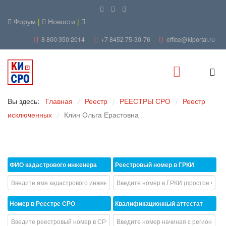
Форум
|
Новости
|
8 800 350 2014
+7 8452 75-30-76
office@kiportal.ru
Вы здесь:
Главная
Реестр
РЕЕСТРЫ СРО
Реестр
/
/
/
исключенных
Клин Ольга Ерастовна
/
ФИО кадастрового инженера
Реестровый номер в ГРКИ
Номер в Реестре СРО
Квалификационный аттестат