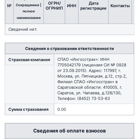
за
ОГРН/
Дата
Сокращенное |
№
ИНН
Контакты
т
ОГРНИП
регистрации
д
полное
наименование
Сведений нет.
Сведения о страховании ответственности
СПАО «Ингосстрах»: ИНН
Страховая компания
7705042179 (лицензия СИ № 0928
от 23.09.2015). Адрес: 117997, г.
Москва, ул. Пятницкая, д.12, стр.2,
Филиал СПАО «Ингосстрах» в
Саратовской области: 410005, г.
Саратов, ул. Чапаева, д.128/130,
Телефон: (8452) 73-53-63
Сумма страхования
0.00
Сведения об оплате взносов