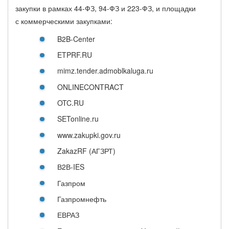
закупки в рамках 44-ФЗ, 94-ФЗ и 223-ФЗ, и площадки
с коммерческими закупками:
B2B-Center
ETPRF.RU
mimz.tender.admoblkaluga.ru
ONLINECONTRACT
OTC.RU
SETonline.ru
www.zakupki.gov.ru
ZakazRF (АГЗРТ)
В2В-IES
Газпром
Газпромнефть
ЕВРАЗ