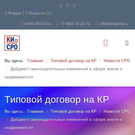
Форум
|
Новости
|
8 800 350 2014
+7 8452 75-30-76
office@kiportal.ru
Вы здесь:
Главная
Типовой договор на КР
Новости СРО
/
/
Дайджест законодательных изменений в сфере земли и
/
недвижимости
Типовой договор на КР
Вы здесь:
Главная
Типовой договор на КР
Новости СРО
/
/
Дайджест законодательных изменений в сфере земли и
/
недвижимости