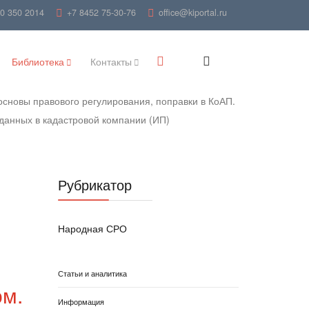
00 350 2014
+7 8452 75-30-76
office@kiportal.ru
Библиотека
Контакты
сновы правового регулирования, поправки в КоАП.
данных в кадастровой компании (ИП)
Рубрикатор
Народная СРО
Статьи и аналитика
ом.
Информация