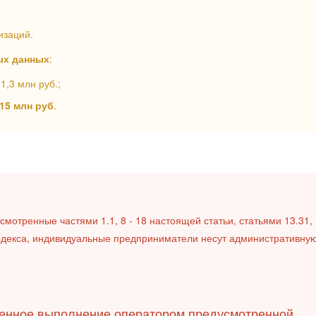
изаций.
ых данных
:
1,3 млн руб.;
 15 млн руб
.
мотренные частями 1.1, 8 - 18 настоящей статьи, статьями 13.31,
о Кодекса, индивидуальные предприниматели несут административну
енное выполнение оператором предусмотренной