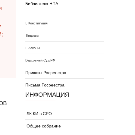
Библиотека НПА
и
Конституция
е
й;
Кодексы
Законы
Верховный Суд РФ
Приказы Росреестра
Письма Росреестра
ИНФОРМАЦИЯ
ов
ЛК КИ в СРО
Общее собрание