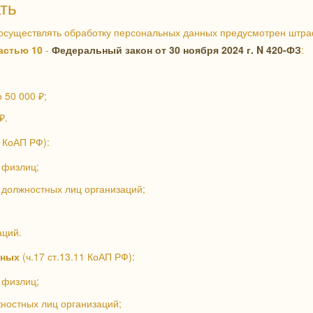
ть
осуществлять обработку персональных данных предусмотрен штр
частью 10
-
Федеральный закон от 30 ноября 2024 г. N 420-ФЗ
:
 50 000 ₽;
₽.
1 КоАП РФ):
 физлиц;
 должностных лиц организаций;
аций.
нных
(ч.17 ст.13.11 КоАП РФ):
 физлиц;
жностных лиц организаций;