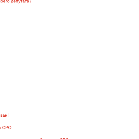
ван!
с СРО