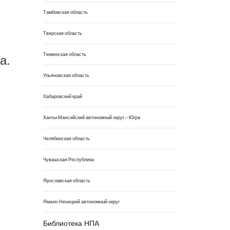
Тамбовская область
Тверская область
а.
Тюменская область
Ульяновская область
Хабаровский край
Ханты-Мансийский автономный округ – Югра
Челябинская область
Чувашская Республика
Ярославская область
Ямало-Ненецкий автономный округ
Библиотека НПА