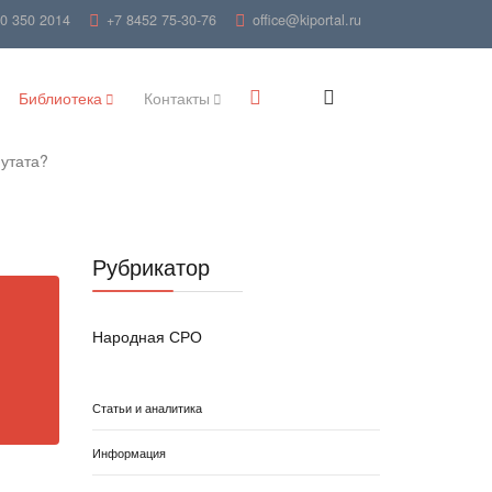
00 350 2014
+7 8452 75-30-76
office@kiportal.ru
Библиотека
Контакты
путата?
Рубрикатор
Народная СРО
Статьи и аналитика
Информация