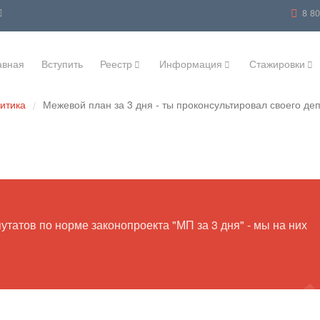
8 8
авная
Вступить
Реестр
Информация
Стажировки
литика
Межевой план за 3 дня - ты проконсультировал своего де
/
татов по норме законопроекта "МП за 3 дня" - мы на них