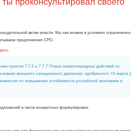
- ты проконсультировал своего
конодательной ветви власти. Мы как можем в условиях ограниченно
батываем предложения СРО.
десь
.
ие пунктов 7.7.2 и 7.7.7 Плана первоочередных действий по
условиях внешнего санкционного давления, одобренного 15 марта 
 комиссии по повышению устойчивости российской экономики в
дложений в части конкретных формулировок.
 основу или для формирования альтернативного предложения може