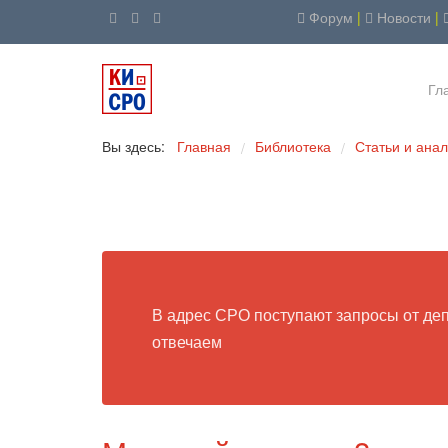
Форум
|
Новости
|
Гл
Вы здесь:
Главная
Библиотека
Статьи и ана
/
/
В адрес СРО поступают запросы от депу
отвечаем