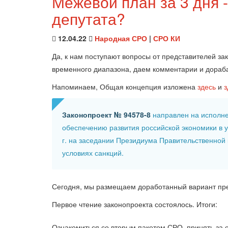
Межевой план за 3 дня 
депутата?
12.04.22
Народная СРО
|
СРО КИ
Да, к нам поступают вопросы от представителей за
временного диапазона, даем комментарии и дора
Напоминаем, Общая концепция изложена
здесь
и
з
Законопроект
№ 94578-8
направлен на исполнен
обеспечению развития российской экономики в 
г. на заседании Президиума Правительственной
условиях санкций.
Сегодня, мы размещаем доработанный вариант пре
Первое чтение законопроекта состоялось. Итоги:
Ознакомиться со вторым пакетом СРО, принять за