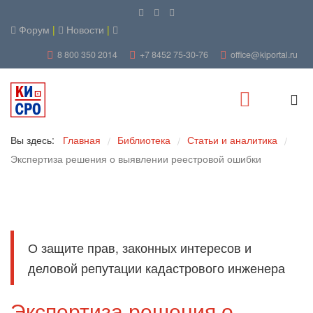
Форум
|
Новости
|
8 800 350 2014
+7 8452 75-30-76
office@kiportal.ru
Вы здесь:
Главная
Библиотека
Статьи и аналитика
/
/
/
Экспертиза решения о выявлении реестровой ошибки
О защите прав, законных интересов и
деловой репутации кадастрового инженера
Экспертиза решения о