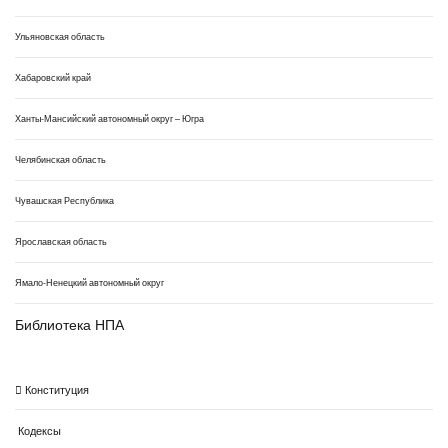
Ульяновская область
Хабаровский край
Ханты-Мансийский автономный округ – Югра
Челябинская область
Чувашская Республика
Ярославская область
Ямало-Ненецкий автономный округ
Библиотека НПА
Конституция
Кодексы