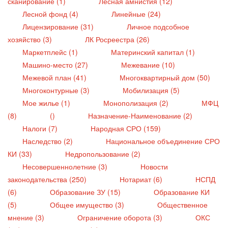
сканирование (1)
Лесная амнистия (12)
Лесной фонд (4)
Линейные (24)
Лицензирование (31)
Личное подсобное
хозяйство (3)
ЛК Росреестра (26)
Маркетплейс (1)
Материнский капитал (1)
Машино-место (27)
Межевание (10)
Межевой план (41)
Многоквартирный дом (50)
Многоконтурные (3)
Мобилизация (5)
Мое жилье (1)
Монополизация (2)
МФЦ
(8)
()
Назначение-Наименование (2)
Налоги (7)
Народная СРО (159)
Наследство (2)
Национальное объединение СРО
КИ (33)
Недропользование (2)
Несовершеннолетние (3)
Новости
законодательства (250)
Нотариат (6)
НСПД
(6)
Образование ЗУ (15)
Образование КИ
(5)
Общее имущество (3)
Общественное
мнение (3)
Ограничение оборота (3)
ОКС