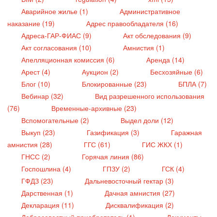
Аварийное жилье (1)
Административное
наказание (19)
Адрес правообладателя (16)
Адреса-ГАР-ФИАС (9)
Акт обследования (9)
Акт согласования (10)
Амнистия (1)
Апелляционная комиссия (6)
Аренда (14)
Арест (4)
Аукцион (2)
Бесхозяйные (6)
Блог (10)
Блокированные (23)
БПЛА (7)
Вебинар (32)
Вид разрешенного использования
(76)
Временные-архивные (23)
Вспомогательные (2)
Выдел доли (12)
Выкуп (23)
Газификация (3)
Гаражная
амнистия (28)
ГГС (61)
ГИС ЖКХ (1)
ГНСС (2)
Горячая линия (86)
Госпошлина (4)
ГПЗУ (2)
ГСК (4)
ГФДЗ (23)
Дальневосточный гектар (3)
Дарственная (1)
Дачная амнистия (27)
Декларация (11)
Дисквалификация (2)
Добросовестный приобретатель (1)
Документы