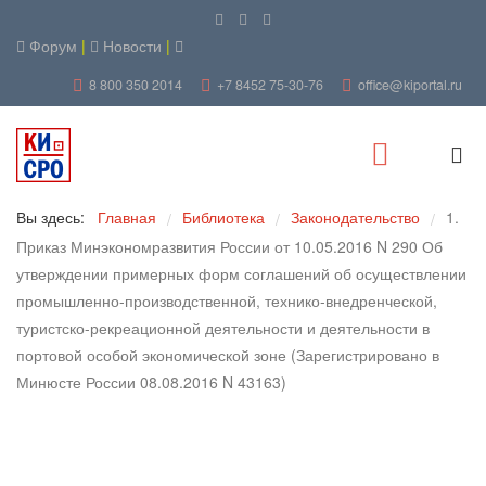
Форум
|
Новости
|
8 800 350 2014
+7 8452 75-30-76
office@kiportal.ru
Вы здесь:
Главная
Библиотека
Законодательство
1.
/
/
/
Приказ Минэкономразвития России от 10.05.2016 N 290 Об
утверждении примерных форм соглашений об осуществлении
промышленно-производственной, технико-внедренческой,
туристско-рекреационной деятельности и деятельности в
портовой особой экономической зоне (Зарегистрировано в
Минюсте России 08.08.2016 N 43163)