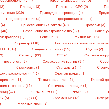
ераспределение (4)
Персональные данные (5)
П
 (2)
Площадь (3)
Положения СРО (2)
По
арушение (239)
Правоудостоверяющие (1)
Преде
Предостережение (2)
Прекращение прав (1)
 (4)
Приостановления-отказы (49)
Проверки (3)
 (40)
Разрешение на строительство (17)
Ранее у
гистраторов (1)
Рейтинг (9)
Рейтинг КИ (18)
Росреестр (116)
Российские космические системы
 ЕГРН (94)
Сведения о фактах (15)
Сделки (2)
49)
Сервитут (22)
СЗЗ (8)
Системы коорд
нятие с учета (8)
Согласование границ (31)
Соор
)
Стажировка (1)
Стандарты (11)
Стоимо
хема расположения (13)
Счетная палата (1)
таризация (11)
Технический план (51)
Типовой до
ния к точности (15)
Увеличение площади (1)
раниц (37)
ФГИС ЕГРН (41)
ФКГФ (2)
ФП
ЗУ (5)
ЭДО (1)
Экзамен КИ (13)
Эксперти
3)
Условные знаки (4)