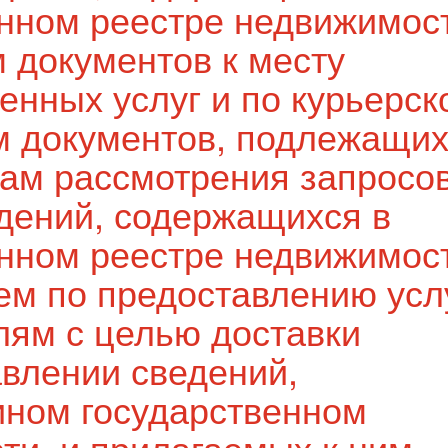
нном реестре недвижимос
 документов к месту
енных услуг и по курьерск
м документов, подлежащи
там рассмотрения запросов
дений, содержащихся в
нном реестре недвижимос
ем по предоставлению усл
лям с целью доставки
авлении сведений,
ином государственном
ти, и прилагаемых к ним