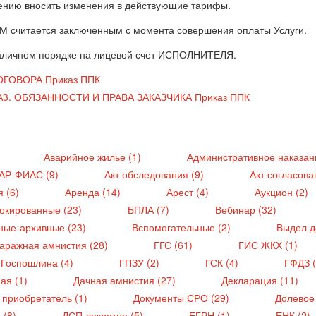
ению вносить изменения в действующие тарифы.
считается заключенным с момента совершения оплаты Услуги.
зналичном порядке на лицевой счет ИСПОЛНИТЕЛЯ.
ОГОВОРА Приказ ППК
А
3. ОБЯЗАННОСТИ И ПРАВА ЗАКАЗЧИКА Приказ ППК
)
Аварийное жилье (1)
Административное наказан
ГАР-ФИАС (9)
Акт обследования (9)
Акт согласова
я (6)
Аренда (14)
Арест (4)
Аукцион (2)
окированные (23)
БПЛА (7)
Вебинар (32)
ные-архивные (23)
Вспомогательные (2)
Выдел д
аражная амнистия (28)
ГГС (61)
ГИС ЖКХ (1)
Госпошлина (4)
ГПЗУ (2)
ГСК (4)
ГФДЗ (
ая (1)
Дачная амнистия (27)
Декларация (11)
 приобретатель (1)
Документы СРО (29)
Долевое
 (8)
ДСП-секретно (5)
ЕГРН (1)
ЕНК (2)