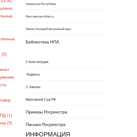
ЗЗ (4)
Чувашская Республика
шлина
льные
Ярославская область
Ямало-Ненецкий автономный округ
чтенные
Библиотека НПА
 (2)
Конституция
инат
Кодексы
ужение
сть
Законы
Верховный Суд РФ
говор
Приказы Росреестра
ПД (1)
за (5)
Письма Росреестра
ИНФОРМАЦИЯ