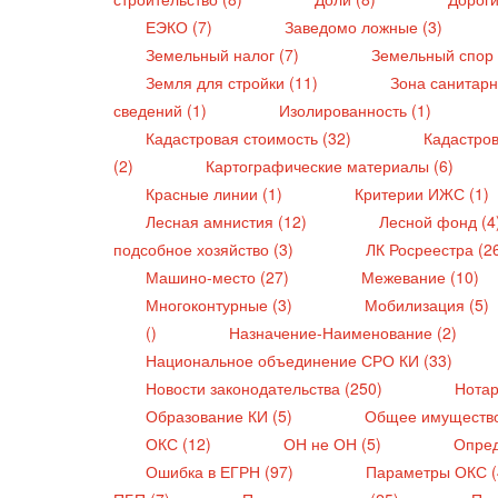
ЕЭКО (7)
Заведомо ложные (3)
Земельный налог (7)
Земельный спор 
Земля для стройки (11)
Зона санитарн
сведений (1)
Изолированность (1)
Кадастровая стоимость (32)
Кадастро
(2)
Картографические материалы (6)
Красные линии (1)
Критерии ИЖС (1)
Лесная амнистия (12)
Лесной фонд (4
подсобное хозяйство (3)
ЛК Росреестра (2
Машино-место (27)
Межевание (10)
Многоконтурные (3)
Мобилизация (5)
()
Назначение-Наименование (2)
Национальное объединение СРО КИ (33)
Новости законодательства (250)
Нотар
Образование КИ (5)
Общее имущество
ОКС (12)
ОН не ОН (5)
Опред
Ошибка в ЕГРН (97)
Параметры ОКС 