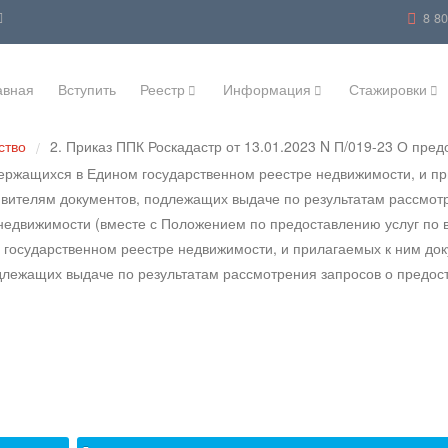
8 8
авная
Вступить
Реестр
Информация
Стажировки
ство
2. Приказ ППК Роскадастр от 13.01.2023 N П/019-23 О пред
/
держащихся в Едином государственном реестре недвижимости, и пр
аявителям документов, подлежащих выдаче по результатам рассмот
едвижимости (вместе с Положением по предоставлению услуг по вы
государственном реестре недвижимости, и прилагаемых к ним доку
одлежащих выдаче по результатам рассмотрения запросов о предо