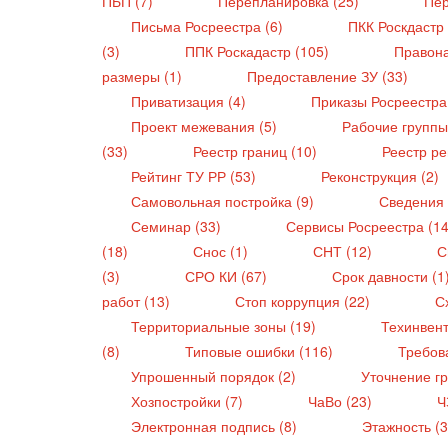
ПБП (7)
Перепланировка (25)
Пер
Письма Росреестра (6)
ПКК Роскдастр
(3)
ППК Роскадастр (105)
Правон
размеры (1)
Предоставление ЗУ (33)
Приватизация (4)
Приказы Росреестра
Проект межевания (5)
Рабочие группы
(33)
Реестр границ (10)
Реестр ре
Рейтинг ТУ РР (53)
Реконструкция (2)
Самовольная постройка (9)
Сведения
Семинар (33)
Сервисы Росреестра (1
(18)
Снос (1)
СНТ (12)
С
(3)
СРО КИ (67)
Срок давности (1
работ (13)
Стоп коррупция (22)
С
Территориальные зоны (19)
Техинвен
(8)
Типовые ошибки (116)
Требова
Упрошенный порядок (2)
Уточнение г
Хозпостройки (7)
ЧаВо (23)
Ч
Электронная подпись (8)
Этажность (