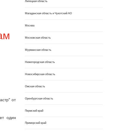
Липецкая область
Магаданская область и Чукотский АО
Москва
ам
Московская область
Мурманская область
Нижегородская область
Новосибирская область
Омская область
Оренбургская область
астр" от
Пермский край
ет один
Приморский край