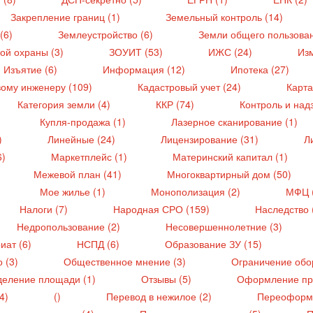
Закрепление границ (1)
Земельный контроль (14)
(6)
Землеустройство (6)
Земли общего пользован
ой охраны (3)
ЗОУИТ (53)
ИЖС (24)
Из
Изъятие (6)
Информация (12)
Ипотека (27)
вому инженеру (109)
Кадастровый учет (24)
Карта
Категория земли (4)
ККР (74)
Контроль и надз
Купля-продажа (1)
Лазерное сканирование (1)
)
Линейные (24)
Лицензирование (31)
Л
6)
Маркетплейс (1)
Материнский капитал (1)
Межевой план (41)
Многоквартирный дом (50)
Мое жилье (1)
Монополизация (2)
МФЦ 
Налоги (7)
Народная СРО (159)
Наследство 
Недропользование (2)
Несовершеннолетние (3)
иат (6)
НСПД (6)
Образование ЗУ (15)
 (3)
Общественное мнение (3)
Ограничение обор
еление площади (1)
Отзывы (5)
Оформление пра
(4)
()
Перевод в нежилое (2)
Переоформ