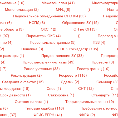
ежевание (10)
Межевой план (41)
Многоквартирн
Монополизация (2)
МФЦ (8)
()
Назна
Национальное объединение СРО КИ (33)
Недропо
иат (6)
НСПД (6)
Образование ЗУ (15)
О
е оборота (3)
ОКС (12)
ОН не ОН (5)
Оп
Н (97)
Параметры ОКС (4)
()
Перевод в 
ние (4)
Персональные данные (5)
ПЗЗ (4)
(2)
Пошлина (3)
ППК Роскадастр (105)
П
е размеры (1)
Предоставление ЗУ (33)
Предосте
 (4)
Приостановления-отказы (49)
Проверки (3)
(17)
Ранее учтенные (33)
Реестр границ (10)
Реконструкция (2)
Росреестр (116)
Российс
Сведения о фактах (15)
Сделки (2)
Семинар (3
ы координат (18)
Снос (1)
СНТ (12)
Сня
Срок давности (1)
Стажировка (1)
Стандарты (11
Счетная палата (1)
Территориальные зоны (19)
р (8)
Типовые ошибки (116)
Требования к точнос
раниц (37)
ФГИС ЕГРН (41)
ФКГФ (2)
ФП