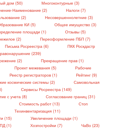
ый дом (50)
Многоконтурные (3)
чение-Наименование (2)
Налоги (7)
льзование (2)
Несовершеннолетние (3)
бразование КИ (5)
Общее имущество (3)
ределение площади (1)
Отзывы (5)
нежилое (2)
Переоформление ПБП (7)
Письма Росреестра (6)
ПКК Роскдастр
равонарушение (239)
режение (2)
Прекращение прав (1)
Проект межевания (5)
Рабочие
Реестр регистраторов (1)
Рейтинг (9)
кие космические системы (2)
Самовольная
3)
Сервисы Росреестра (149)
тие с учета (8)
Согласование границ (31)
)
Стоимость работ (13)
Стоп
Техинвентаризация (11)
ти (15)
Увеличение площади (1)
ПД (1)
Хозпостройки (7)
ЧаВо (23)