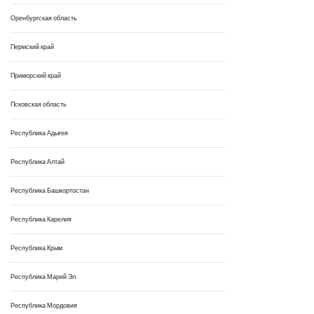
Оренбургская область
Пермский край
Приморский край
Псковская область
Республика Адыгея
Республика Алтай
Республика Башкортостан
Республика Карелия
Республика Крым
Республика Марий Эл
Республика Мордовия