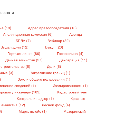
ловека и
ие (19)
Адрес правообладателя (16)
Апелляционная комиссия (6)
Аренда
БПЛА (7)
Вебинар (32)
Выдел доли (12)
Выкуп (23)
Горячая линия (86)
Госпошлина (4)
Дачная амнистия (27)
Декларация (11)
строительство (8)
Доли (8)
жные (3)
Закрепление границ (1)
6)
Земли общего пользования (1)
менение сведений (1)
Изолированность (1)
тровому инженеру (109)
Кадастровый учет
)
Контроль и надзор (1)
Красные
 амнистия (12)
Лесной фонд (4)
6)
Маркетплейс (1)
Материнский