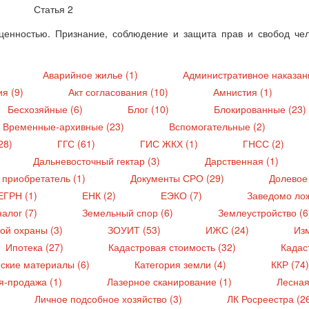
Статья 2
ценностью. Признание, соблюдение и защита прав и свобод че
)
Аварийное жилье (1)
Административное наказан
ия (9)
Акт согласования (10)
Амнистия (1)
Бесхозяйные (6)
Блог (10)
Блокированные (23)
Временные-архивные (23)
Вспомогательные (2)
28)
ГГС (61)
ГИС ЖКХ (1)
ГНСС (2)
Дальневосточный гектар (3)
Дарственная (1)
 приобретатель (1)
Документы СРО (29)
Долевое 
ЕГРН (1)
ЕНК (2)
ЕЭКО (7)
Заведомо ло
алог (7)
Земельный спор (6)
Землеустройство (
ой охраны (3)
ЗОУИТ (53)
ИЖС (24)
Из
Ипотека (27)
Кадастровая стоимость (32)
Кадас
ские материалы (6)
Категория земли (4)
ККР (74
я-продажа (1)
Лазерное сканирование (1)
Лесная
Личное подсобное хозяйство (3)
ЛК Росреестра (2