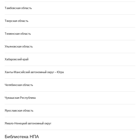
Тамбовская область
Тверская область
Тюменская область
Ульяновская область
Хабаровский край
Ханты-Мансийский автономный округ – Югра
Челябинская область
Чувашская Республика
Ярославская область
Ямало-Ненецкий автономный округ
Библиотека НПА