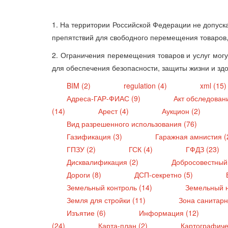
1. На территории Российской Федерации не допуск
препятствий для свободного перемещения товаров,
2. Ограничения перемещения товаров и услуг могу
для обеспечения безопасности, защиты жизни и зд
BIM (2)
regulation (4)
xml (15
Адреса-ГАР-ФИАС (9)
Акт обследован
(14)
Арест (4)
Аукцион (2)
Вид разрешенного использования (76)
Газификация (3)
Гаражная амнистия (
ГПЗУ (2)
ГСК (4)
ГФДЗ (23)
Дисквалификация (2)
Добросовестный
Дороги (8)
ДСП-секретно (5)
Земельный контроль (14)
Земельный н
Земля для стройки (11)
Зона санитарн
Изъятие (6)
Информация (12)
(24)
Карта-план (2)
Картографиче