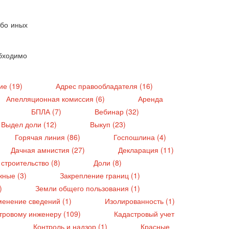
ибо иных
обходимо
ие (19)
Адрес правообладателя (16)
Апелляционная комиссия (6)
Аренда
БПЛА (7)
Вебинар (32)
Выдел доли (12)
Выкуп (23)
Горячая линия (86)
Госпошлина (4)
Дачная амнистия (27)
Декларация (11)
строительство (8)
Доли (8)
жные (3)
Закрепление границ (1)
6)
Земли общего пользования (1)
менение сведений (1)
Изолированность (1)
тровому инженеру (109)
Кадастровый учет
)
Контроль и надзор (1)
Красные