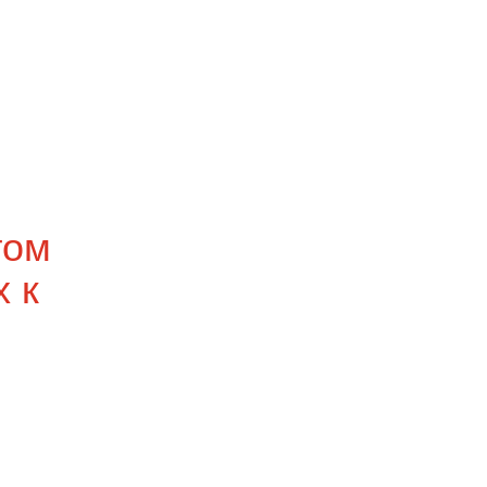
том
 к