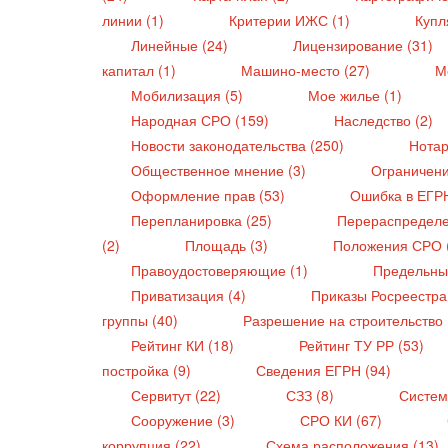
линии (1)
Критерии ИЖС (1)
Купл
Линейные (24)
Лицензирование (31)
капитал (1)
Машино-место (27)
М
Мобилизация (5)
Мое жилье (1)
Народная СРО (159)
Наследство (2)
Новости законодательства (250)
Нотар
Общественное мнение (3)
Ограничени
Оформление прав (53)
Ошибка в ЕГР
Перепланировка (25)
Перераспределе
(2)
Площадь (3)
Положения СРО 
Правоудостоверяющие (1)
Предельны
Приватизация (4)
Приказы Росреестра
группы (40)
Разрешение на строительство 
Рейтинг КИ (18)
Рейтинг ТУ РР (53)
постройка (9)
Сведения ЕГРН (94)
Сервитут (22)
СЗЗ (8)
Систем
Сооружение (3)
СРО КИ (67)
коррупция (22)
Схема расположения (13)