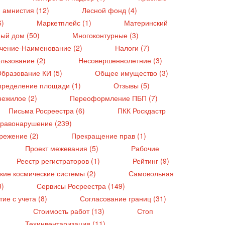
 амнистия (12)
Лесной фонд (4)
6)
Маркетплейс (1)
Материнский
ый дом (50)
Многоконтурные (3)
чение-Наименование (2)
Налоги (7)
льзование (2)
Несовершеннолетние (3)
бразование КИ (5)
Общее имущество (3)
ределение площади (1)
Отзывы (5)
нежилое (2)
Переоформление ПБП (7)
Письма Росреестра (6)
ПКК Роскдастр
равонарушение (239)
режение (2)
Прекращение прав (1)
Проект межевания (5)
Рабочие
Реестр регистраторов (1)
Рейтинг (9)
кие космические системы (2)
Самовольная
3)
Сервисы Росреестра (149)
тие с учета (8)
Согласование границ (31)
)
Стоимость работ (13)
Стоп
Техинвентаризация (11)