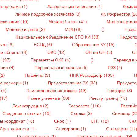
я-продажа (1)
Лазерное сканирование (1)
Лесная
Личное подсобное хозяйство (3)
ЛК Росреестра (2
ежевание (10)
Межевой план (41)
Многоквартирн
Монополизация (2)
МФЦ (8)
()
Назна
Национальное объединение СРО КИ (33)
Недропо
иат (6)
НСПД (6)
Образование ЗУ (15)
О
е оборота (3)
ОКС (12)
ОН не ОН (5)
Оп
Н (97)
Параметры ОКС (4)
()
Перевод в 
ние (4)
Персональные данные (5)
ПЗЗ (4)
(2)
Пошлина (3)
ППК Роскадастр (105)
П
е размеры (1)
Предоставление ЗУ (33)
Предосте
 (4)
Приостановления-отказы (49)
Проверки (3)
(17)
Ранее учтенные (33)
Реестр границ (10)
Реконструкция (2)
Росреестр (116)
Российс
Сведения о фактах (15)
Сделки (2)
Семинар (3
ы координат (18)
Снос (1)
СНТ (12)
Сня
Срок давности (1)
Стажировка (1)
Стандарты (11
Счетная палата (1)
Территориальные зоны (19)