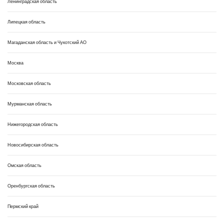
Ленинградская область
Липецкая область
Магаданская область и Чукотский АО
Москва
Московская область
Мурманская область
Нижегородская область
Новосибирская область
Омская область
Оренбургская область
Пермский край