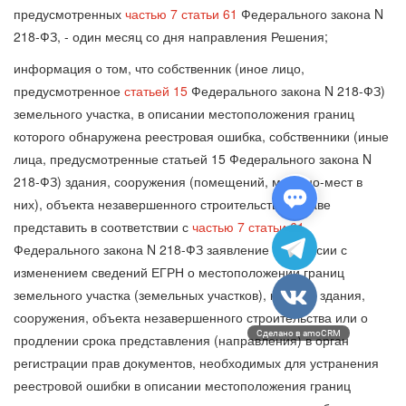
предусмотренных
частью 7 статьи 61
Федерального закона N
218-ФЗ, - один месяц со дня направления Решения;
информация о том, что собственник (иное лицо,
предусмотренное
статьей 15
Федерального закона N 218-ФЗ)
земельного участка, в описании местоположения границ
которого обнаружена реестровая ошибка, собственники (иные
лица, предусмотренные статьей 15 Федерального закона N
218-ФЗ) здания, сооружения (помещений, машино-мест в
них), объекта незавершенного строительства вправе
представить в соответствии с
частью 7 статьи 61
Федерального закона N 218-ФЗ заявление о согласии с
изменением сведений ЕГРН о местоположении границ
земельного участка (земельных участков), контура здания,
сооружения, объекта незавершенного строительства или о
Сделано в amoCRM
продлении срока представления (направления) в орган
регистрации прав документов, необходимых для устранения
реестровой ошибки в описании местоположения границ